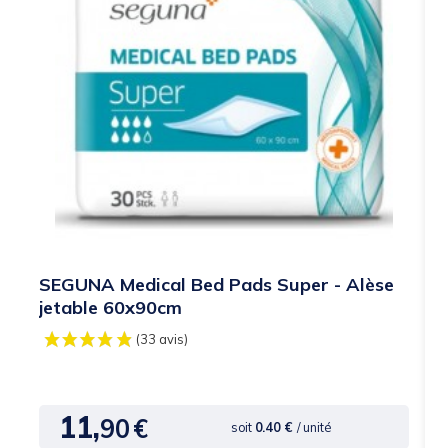
SEGUNA Medical Bed Pads Super - Alèse
jetable 60x90cm
11,
90
€
Prix
soit
0.40 €
/ unité