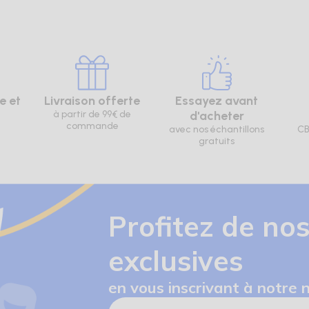
e et
Livraison offerte
Essayez avant
à partir de 99€ de
d'acheter
commande
avec nos échantillons
CB
gratuits
Profitez de nos
exclusives
en vous inscrivant à notre 