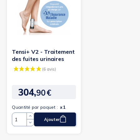
Tensi+ V2 - Traitement
des fuites urinaires
304,
90
€
Prix
Quantité par paquet :
x1
Ajouter
(6 avis)
Quantité