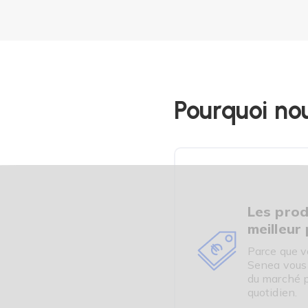
L'appareil Tensi+ est int
L'appareil utilise la tec
du nerf tibial postérieur
traitement.
STIMULI TE
Pourquoi nou
INNOVANT A
L’hyperactivité vésical
à tout âge. L'hyperactivi
Les prod
incontrôlable d’uriner
.
15% de la population sera
meilleur 
C'est donc précisément p
Parce que v
dispositif médical Tensi+
Senea vous o
du marché p
quotidien.