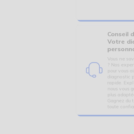
Conseil d
Votre di
personna
Vous ne sav
? Nos exper
pour vous a
diagnostic 
rapide. Exp
nous vous gu
plus adapté
Gagnez du t
toute confi