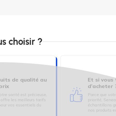
égralement pris en charge par l'assurance maladie sur prescri
hnique innovante de la neurostimulation électrique transcutané
. Les premiers effets de cette technique sont cliniquement pro
CHNOLOGY - UN FABRICANT FR
s choisir ?
VEC DES VALEURS HUMAINES
e
est un syndrome qui concerne aussi bien les hommes que les
té de la vessie se manifeste principalement par une
envie fr
uits de qualité au
Et si vous
it aujourd'hui atteinte de cette pathologie.
prix
d’acheter 
our répondre à ce besoin que la société Stimuli Technology a
otre santé est précieuse,
Parce que votr
.
ffre les meilleurs tarifs
priorité, Senea
our vos essentiels du
échantillons g
nos produits e