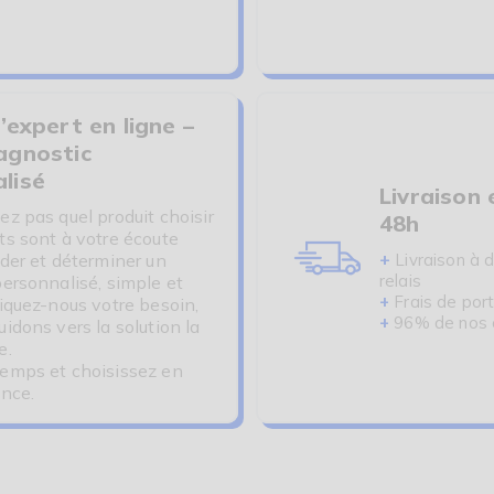
Découvrir le dispositif Tensi+
’expert en ligne –
agnostic
lisé
Livraison 
ez pas quel produit choisir
48h
ts sont à votre écoute
+
ider et déterminer un
Livraison à d
relais
personnalisé, simple et
+
Frais de port
liquez-nous votre besoin,
+
96% de nos cl
idons vers la solution la
e.
emps et choisissez en
ance.