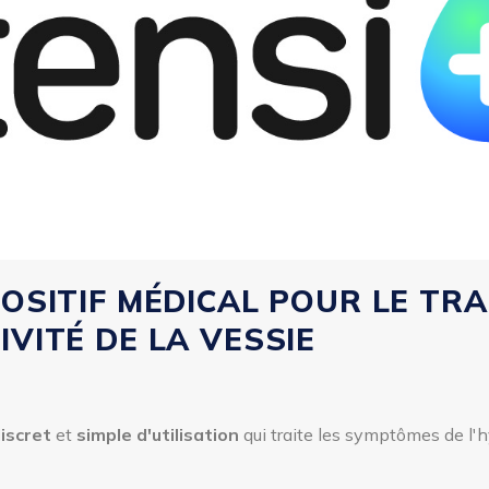
POSITIF MÉDICAL POUR LE TR
IVITÉ DE LA VESSIE
iscret
et
simple d'utilisation
qui traite les symptômes de l'h
lakiurie, nycturie) par stimulation du nerf tibial postérieur.