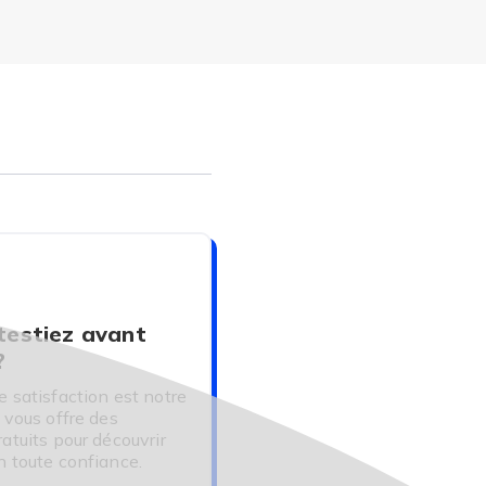
ption médicale.
e (TENS)* par stimulation
uvés au bout de 3 mois de
ANÇAIS,
 femmes et peut survenir
équente, soudaine et
 testiez avant
?
 développé le
e satisfaction est notre
 vous offre des
ratuits pour découvrir
n toute confiance.