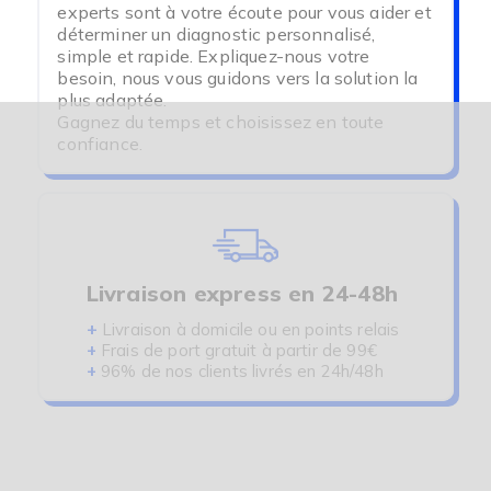
Grande capacité d'absorption
: Les couches
experts sont à votre écoute pour vous aider et
ABDL sont conçues pour offrir une protection
déterminer un diagnostic personnalisé,
maximale contre les fuites, même durant la nuit.
simple et rapide. Expliquez-nous votre
besoin, nous vous guidons vers la solution la
Taille ajustée
: Confort assuré grâce à des
plus adaptée.
élastiques souples et des attaches robustes qui
Gagnez du temps et choisissez en toute
s'adaptent à différentes morphologies.
confiance.
Les atouts de la marque Pupus:
-
Qualité Supérieure
: Pupus s'engage à offrir
des produits de haute qualité, appuyés par des
contrôles rigoureux à toutes les étapes de la
production.
Livraison express en 24-48h
-
Innovation Constante
: Toujours à la pointe
+
Livraison à domicile ou en points relais
de la recherche, Pupus investit dans l'innovation
+
Frais de port gratuit à partir de 99€
pour proposer des produits qui répondent aux
+
96% de nos clients livrés en 24h/48h
besoins évolutifs de sa clientèle.
Avec Pupus, faites le choix de la qualité, de la
naturalité et de l'efficacité pour prendre soin de
votre santé et de votre bien-être au quotidien.