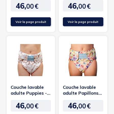
46,
46,
00
€
00
€
Prix
Prix
Voir la page produit
Voir la page produit
Couche lavable
Couche lavable
adulte Puppies -
adulte Papillons -
Pupus
Pupus
46,
46,
00
€
00
€
Prix
Prix