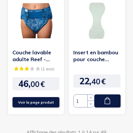
Couche lavable
Insert en bambou
adulte Reef -
pour couche
Pupus
lavable S/M/L -
Pupus
22,
40
€
Prix
46,
00
€
Prix
Voir la page produit
Quantité
Affichage des résultats 1 à 14 sur 49