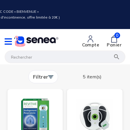
C CODE « BIENVENUE »
d'incontinence, offre limitée à 20€ )
0
Compte
Panier

Filtrer
5 item(s)