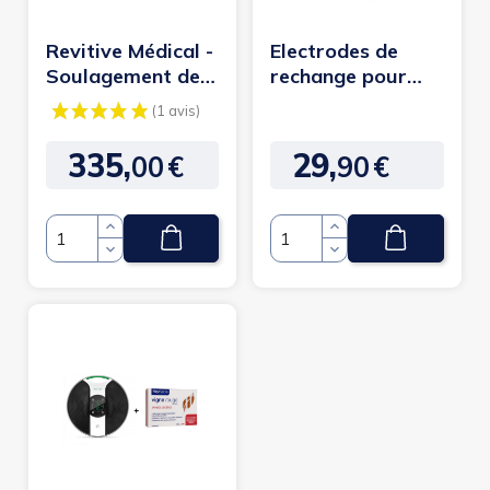
Revitive Médical -
Electrodes de
Soulagement des
rechange pour
problèmes de
Revitive
jambes et...
335,
29,
00
€
90
€
Prix
Prix
Quantité
Quantité
(1 avis)