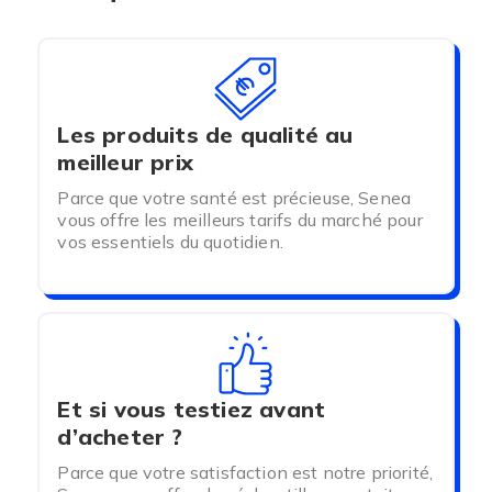
Revitive Thérapie Ultrason:
Ce dispositif utilisant les ultrasons permet
d'accélérer la guérison des muscles blessés tout en
soulageant la douleur à la source.
Les produits de qualité au
Il a été développé pour traiter: Entorses, claquages,
meilleur prix
élongations, lésions des tendons ou encore
blessures sportives.
Parce que votre santé est précieuse, Senea
vous offre les meilleurs tarifs du marché pour
Revitive Aerosure:
vos essentiels du quotidien.
Ce dispositif est adapté pour les personnes
souffrants de troubles respiratoires et notamment
les personnes souffrant d'une
Bronchopneumopathie chronique obstructive
(BPCO).
Et si vous testiez avant
Développé en collaboration avec des experts
d’acheter ?
médicaux, il permet de réduire l'essoufflement et
Parce que votre satisfaction est notre priorité,
aider à évacuer le mucus pour réduire la toux