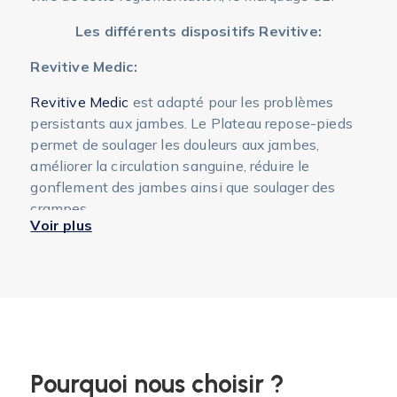
Les différents dispositifs Revitive:
Revitive Medic:
Revitive Medic
est adapté pour les problèmes
persistants aux jambes. Le Plateau repose-pieds
permet de soulager les douleurs aux jambes,
améliorer la circulation sanguine, réduire le
gonflement des jambes ainsi que soulager des
crampes.
Voir plus
Revitive Arthrose Genou:
Ce dispositif est spécialement conçu pour lutter
contre les douleurs de l'articulation du genou. En
plus du plateau repose-pieds, ce dispositif est
accompagné d'électrodes positionnables au
niveau des muscles.
Pourquoi nous choisir ?