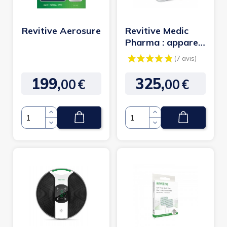
Revitive Aerosure
Revitive Medic
Pharma : appareil
pour la
circulation des...
199,
325,
00
€
00
€
Prix
Prix
Quantité
Quantité
(7