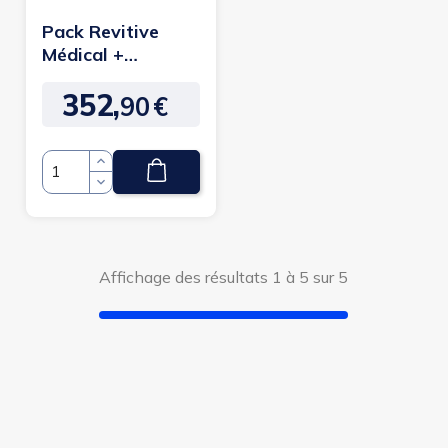
Pack Revitive
Médical +
Complément
352,
alimentaire
90
€
Prix
Jambes...
Quantité
Affichage des résultats 1 à 5 sur 5