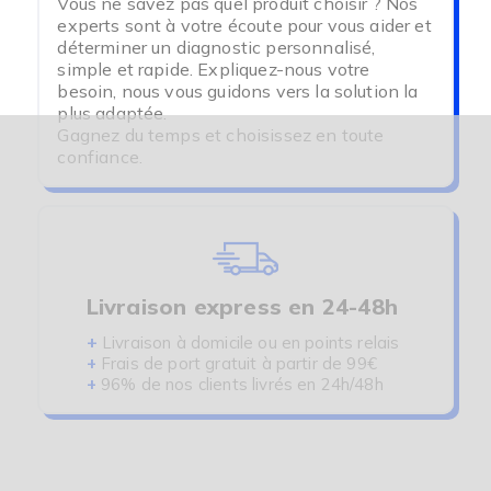
Vous ne savez pas quel produit choisir ? Nos
experts sont à votre écoute pour vous aider et
déterminer un diagnostic personnalisé,
simple et rapide. Expliquez-nous votre
besoin, nous vous guidons vers la solution la
plus adaptée.
Gagnez du temps et choisissez en toute
confiance.
Livraison express en 24-48h
+
Livraison à domicile ou en points relais
+
Frais de port gratuit à partir de 99€
+
96% de nos clients livrés en 24h/48h