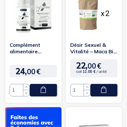
Complément
Désir Sexuel &
alimentaire
Vitalité – Maca Bio
amélioration de
– 200 g
22,
l'érection - 1...
00
€
Prix
24,
00
€
Prix
soit
11.00 €
/ unité
Quantité
Quantité