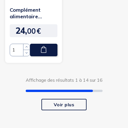
Complément
alimentaire
rapports
24,
prolongés - 1 mois
00
€
Prix
: 60...
Quantité
Affichage des résultats 1 à 14 sur 16
Voir plus