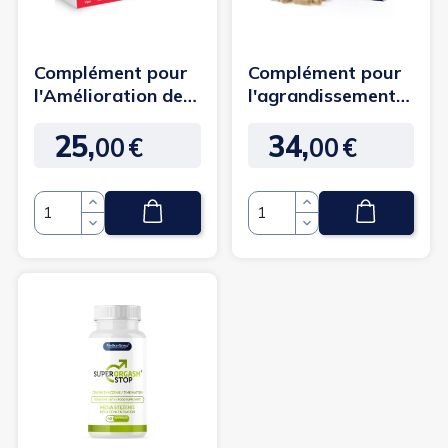
Complément pour
Complément pour
l'Amélioration de
l'agrandissement
la Libido Masculine
du Pénis et la...
25,
34,
-...
00
€
00
€
Prix
Prix
Quantité
Quantité