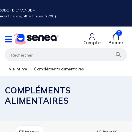
ODE « BIENVENUE »
ncontinence, offre limitée à 20€ )
0
Compte
Panier

Vie intime
Compléments alimentaires
COMPLÉMENTS
ALIMENTAIRES