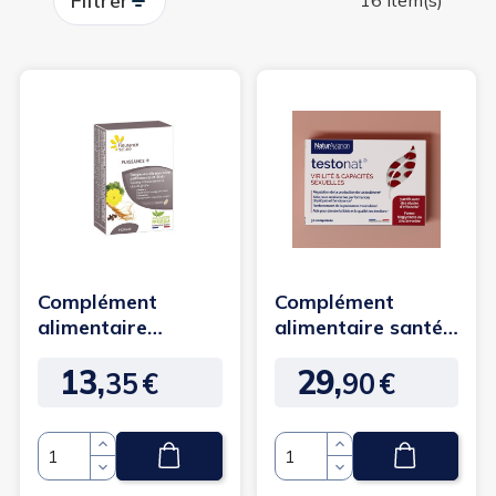
Filtrer
16 item(s)
Complément
Complément
alimentaire
alimentaire santé
Puissance +
sexualité -
13,
29,
Testonat
35
€
90
€
Prix
Prix
Quantité
Quantité