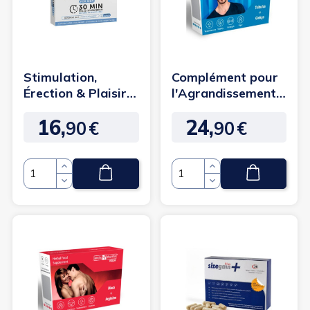
Stimulation,
Complément pour
Érection & Plaisir
l'Agrandissement
Intense - Orgasm
du Pénis -
16,
24,
Max pour...
Andropharma...
90
€
90
€
Prix
Prix
Quantité
Quantité