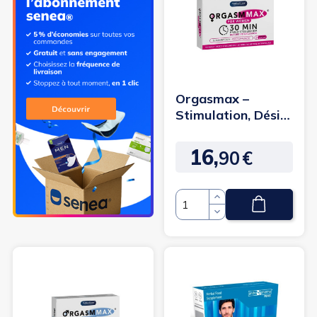
Orgasmax –
Stimulation, Désir
& Orgasmes
Intenses pour...
16,
90
€
Prix
Quantité