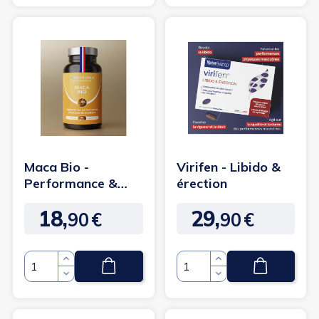
Maca Bio -
Virifen - Libido &
Performance &
érection
libido
18,
29,
90
€
90
€
Prix
Prix
Quantité
Quantité