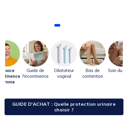
Espace
Guide de
Dilatateur
Bas de
Soin du c
continence
l'incontinence
vaginal
contention
homme
GUIDE D'ACHAT : Quelle protection urinaire
choisir ?