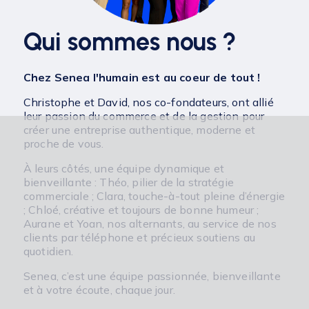
Qui sommes nous ?
Chez Senea l'humain est au coeur de tout !
Christophe et David, nos co-fondateurs, ont allié
leur passion du commerce et de la gestion pour
créer une entreprise authentique, moderne et
proche de vous.
À leurs côtés, une équipe dynamique et
bienveillante : Théo, pilier de la stratégie
commerciale ; Clara, touche-à-tout pleine d’énergie
; Chloé, créative et toujours de bonne humeur ;
Aurane et Yoan, nos alternants, au service de nos
clients par téléphone et précieux soutiens au
quotidien.
Senea, c’est une équipe passionnée, bienveillante
et à votre écoute, chaque jour.