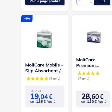
Voir la page produit
Quantité
-6%
MoliCare
MoliCare Mobile -
Premium
Slip Absorbant /
Elastic M -
Pants - L - 5
Couches adulte
gouttes
- 9 gouttes
Prix
Prix
20,25 €
19,
28,
04
€
60
€
de
Prix
base
soit
1.36 €
/ unité
soit
1.10 €
/ unité