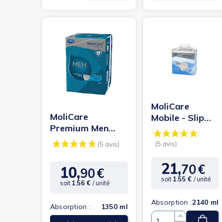
MoliCare
MoliCare
Mobile - Slip
Premium Men
Absorbant /
Pants L -
Pants - XL - 6
Protection
gouttes
urinaire homme...
21,
70
€
Prix
10,
90
€
Prix
soit
1.55 €
/ unité
soit
1.56 €
/ unité
Absorption :
2140 ml
Absorption :
1350 ml
(3 avis)
(25 avis)