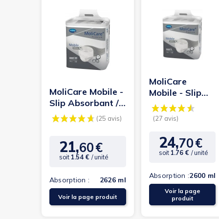
(3 avis)
(3 avis)
MoliCare
MoliCare Mobile -
Mobile - Slip
Slip Absorbant /
Absorbant /
Pants - M - 10
Pants - L - 10
gouttes
gouttes
24,
70
€
Prix
21,
60
€
Prix
soit
1.76 €
/ unité
soit
1.54 €
/ unité
Absorption :
2600 ml
Absorption :
2626 ml
Voir la page
Voir la page produit
produit