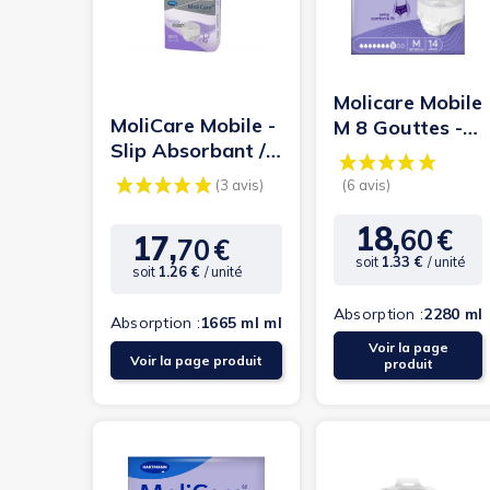
Molicare Mobile
MoliCare Mobile -
M 8 Gouttes -
Slip Absorbant /
Hartmann
Pants 8 gouttes -
S
18,
60
€
Prix
17,
70
€
Prix
soit
1.33 €
/ unité
soit
1.26 €
/ unité
Absorption :
2280 ml
Absorption :
1665 ml ml
Voir la page
(6 avis)
(3 avis)
Voir la page produit
produit