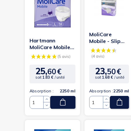
MoliCare
Hartmann
Mobile - Slip
MoliCare Mobile L
Absorbant /
8 gouttes
Pants - 8
gouttes - XL
25,
23,
60
€
50
€
Prix
Prix
soit
1.83 €
/ unité
soit
1.68 €
/ unité
Absorption :
2250 ml
Absorption :
2250 ml
Quantité
Quantité