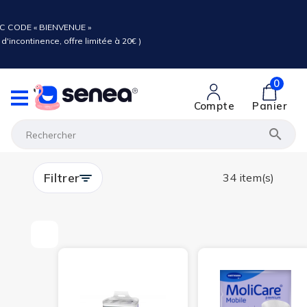
C CODE « BIENVENUE »
d'incontinence, offre limitée à 20€ )
0
Compte
Panier

Filtrer
34 item(s)