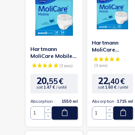
(4 avis)
(5 avis)
Hartmann
Hartmann
MoliCare
MoliCare Mobile
Mobile L 6
M 6 gouttes
gouttes
20,
22,
55
€
40
€
Prix
Prix
soit
1.47 €
/ unité
soit
1.60 €
/ unité
Absorption :
1550 ml
Absorption :
1715 ml
Quantité
Quantité