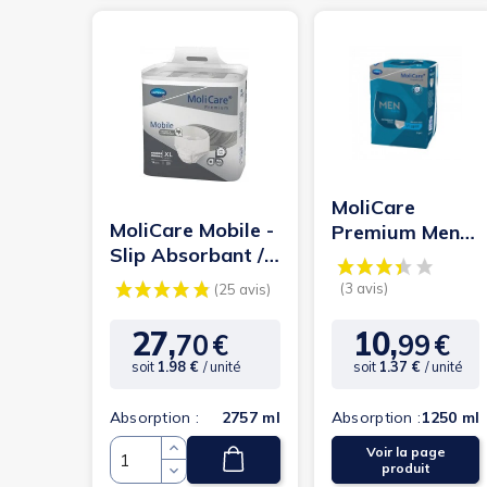
MoliCare
MoliCare Mobile -
Premium Men
Slip Absorbant /
Pants M -
Pants - XL - 10
Protection
gouttes
urinaire
(27 avi
(25 avis)
homme...
27,
10,
70
€
99
€
Prix
Prix
soit
1.98 €
/ unité
soit
1.37 €
/ unité
Absorption :
2757 ml
Absorption :
1250 ml
Voir la page
Quantité
produit