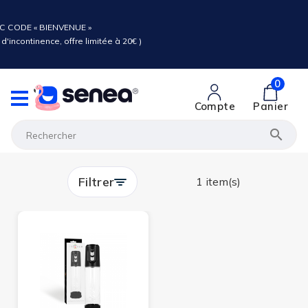
C CODE « BIENVENUE »
d'incontinence, offre limitée à 20€ )
0
Compte
Panier

Filtrer
1 item(s)