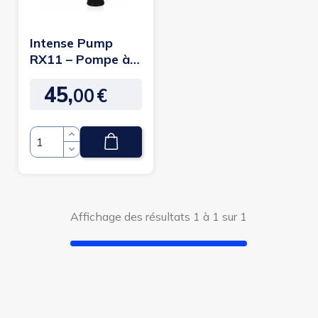
Intense Pump
RX11 – Pompe à
érection
45,
automatique
00
€
Prix
Quantité
Affichage des résultats 1 à 1 sur 1