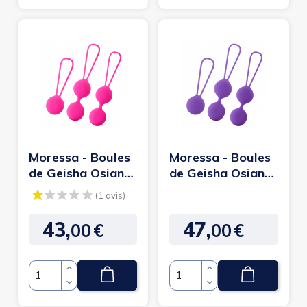
Moressa - Boules
Moressa - Boules
de Geisha Osian
de Geisha Osian
set Rose
set Violet
43,
47,
00
€
00
€
Prix
Prix
Quantité
Quantité