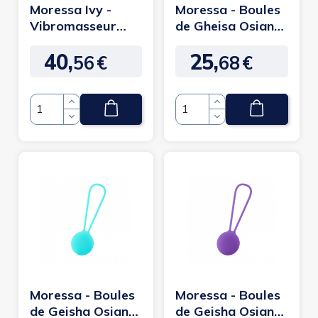
Moressa Ivy -
Moressa - Boules
Vibromasseur
de Gheisa Osian
discret
one Rose
40,
25,
56
€
68
€
Prix
Prix
Quantité
Quantité
Moressa - Boules
Moressa - Boules
de Geisha Osian
de Geisha Osian