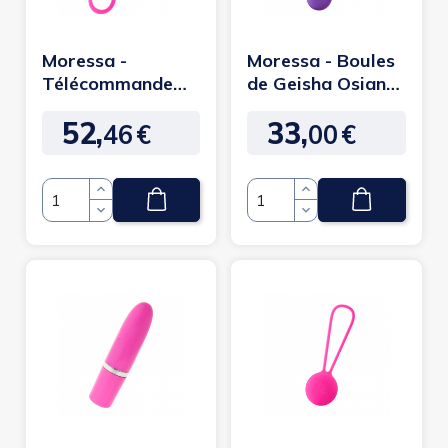
Moressa -
Moressa - Boules
Télécommande
de Geisha Osian
Ronie plaisir anal
two Violet
52,
33,
Rose
46
€
00
€
Prix
Prix
Quantité
Quantité