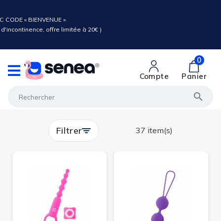
C CODE « BIENVENUE »
d'incontinence, offre limitée à 20€ )
0
Compte
Panier

Filtrer
37 item(s)