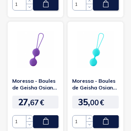
Quantité
Quantité
Moressa - Boules
Moressa - Boules
de Geisha Osian
de Geisha Osian
three Violet
three Turquoise
27,
35,
67
€
00
€
Prix
Prix
Quantité
Quantité