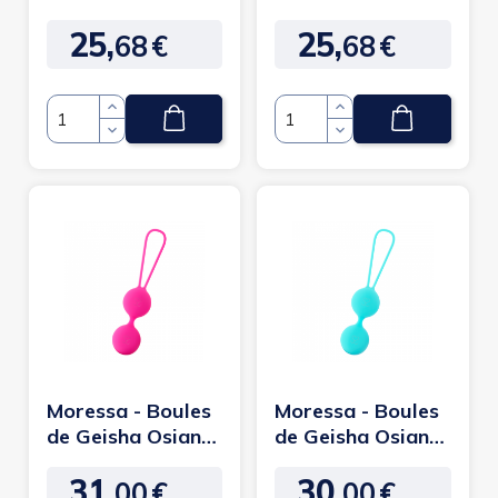
one Turquoise
one Violet
25,
25,
68
€
68
€
Prix
Prix
Quantité
Quantité
Moressa - Boules
Moressa - Boules
de Geisha Osian
de Geisha Osian
two Rose
two Turquoise
31,
30,
00
€
00
€
Prix
Prix