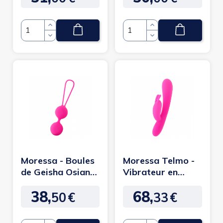
Quantité
Quantité
Moressa - Boules
Moressa Telmo -
de Geisha Osian
Vibrateur en
three Rose
silicone
38,
68,
rechargeable
50
€
33
€
Prix
Prix