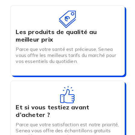
traitements selon les besoins individuels.
NOS GLUCOMÈTRES :
Les produits de qualité au
TECHNOLOGIE ET
meilleur prix
FIABILITÉ
Parce que votre santé est précieuse, Senea
vous offre les meilleurs tarifs du marché pour
vos essentiels du quotidien.
Chez
Senea
, nous proposons des glucomètres
de haute qualité qui se distinguent par :
Précision
: Des capteurs de haute technologie
pour des mesures fiables.
Et si vous testiez avant
d’acheter ?
Facilité d'utilisation
: Des interfaces
conviviales, souvent avec des écrans tactiles,
Parce que votre satisfaction est notre priorité,
pour une manipulation intuitive.
Senea vous offre des échantillons gratuits