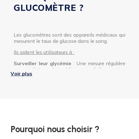
GLUCOMÈTRE ?
Les glucomètres sont des appareils médicaux qui
mesurent le taux de glucose dans le sang.
Ils aident les utilisateurs à :
Surveiller leur glycémie
: Une mesure régulière
permet d'ajuster les médicaments, l'alimentation
Voir plus
et le mode de vie.
Prévenir les complications
: Une bonne
gestion du diabète réduit les risques de
complications à long terme telles que les
maladies cardiaques, les problèmes rénaux et
nerveux.
Personnaliser le traitement
: En fournissant
Pourquoi nous choisir ?
des données précises, les glucomètres aident les
professionnels de santé à adapter les