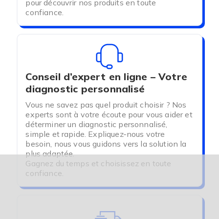
pour découvrir nos produits en toute
Connectivité
: De nombreux modèles sont
confiance.
équipés de Bluetooth ou Wi-Fi pour synchroniser
les données avec votre smartphone ou tablette,
facilitant ainsi le suivi à long terme.
Rapidité
: Les résultats sont souvent
disponibles en moins de cinq secondes.
Conseil d’expert en ligne – Votre
diagnostic personnalisé
CONSEILS POUR
Vous ne savez pas quel produit choisir ? Nos
experts sont à votre écoute pour vous aider et
UTILISER VOTRE
déterminer un diagnostic personnalisé,
simple et rapide. Expliquez-nous votre
GLUCOMÈTRE
besoin, nous vous guidons vers la solution la
plus adaptée.
Gagnez du temps et choisissez en toute
confiance.
Lavez vous les mains avant de mesurer votre
glycémie pour éviter les faux résultats.
Utilisez une lancette neuve pour chaque test afin