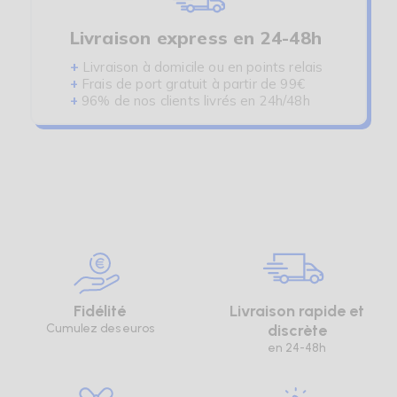
de minimiser la douleur et le risque d'infection.
Livraison express en 24-48h
Notez vos résultats dans un journal ou une
application mobile pour un suivi régulier et
+
Livraison à domicile ou en points relais
partagez les avec votre professionnel de santé.
+
Frais de port gratuit à partir de 99€
+
96% de nos clients livrés en 24h/48h
Fidélité
Livraison rapide et
Cumulez des euros
discrète
en 24-48h