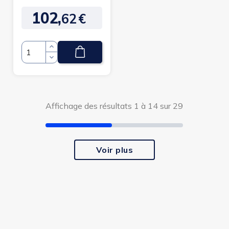
- Joleti
102,
62
€
Prix
Quantité
Affichage des résultats 1 à 14 sur 29
Voir plus