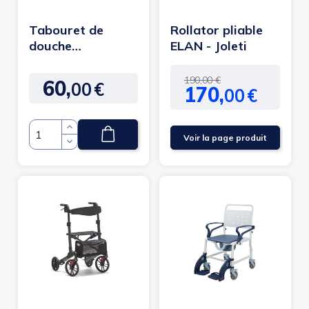
Tabouret de
Rollator pliable
douche
ELAN - Joleti
rectangulaire Tao
Joleti
Prix
Prix
190,00 €
60,
00
€
Prix
170,
00
€
de
base
Voir la page produit
Quantité