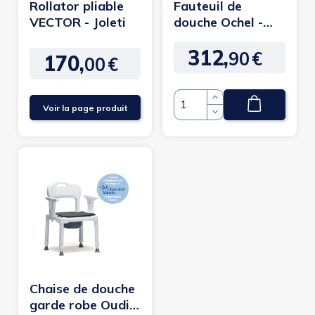
Rollator pliable
Fauteuil de
VECTOR - Joleti
douche Ochel -
Joleti
312,
90
€
Prix
170,
00
€
Prix
Voir la page produit
Quantité
Chaise de douche
garde robe Oudin