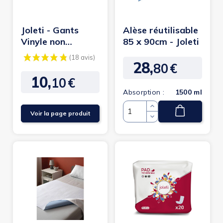
Joleti - Gants
Alèse réutilisable
Vinyle non
85 x 90cm - Joleti
poudrés Joleti
28,
80
€
Prix
10,
10
€
Prix
Absorption :
1500 ml
Voir la page produit
Quantité
(18 avis)