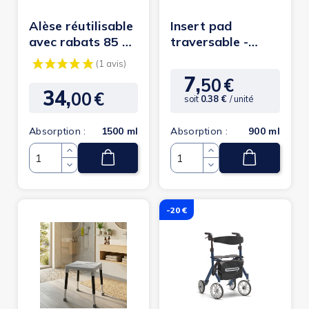
Alèse réutilisable
Insert pad
avec rabats 85 x
traversable -
180 cm - Joleti
Joleti
7,
50
€
Prix
34,
00
€
Prix
soit
0.38 €
/ unité
Absorption :
1500 ml
Absorption :
900 ml
Quantité
Quantité
-20 €
(1 avis)