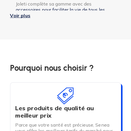
Joleti complète sa gamme avec des
accessoires pour faciliter la vie de tous les
Voir plus
jours et pour équiper le domicile
: tapis de bain
ou de douche, tabouret de douche, barre
d’appui, canne de marche, alèse lavable ou
encore gant molletonné.
Pourquoi nous choisir ?
Les produits de qualité au
meilleur prix
Parce que votre santé est précieuse, Senea
vous offre les meilleurs tarifs du marché pour