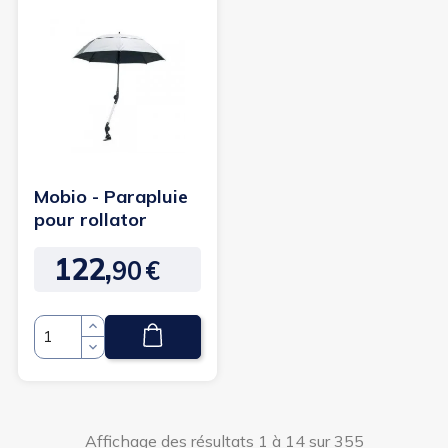
Mobio - Parapluie
pour rollator
122,
90
€
Prix
Quantité
Affichage des résultats 1 à 14 sur 355