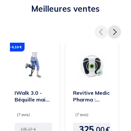
Meilleures ventes
-6,10 €
IWalk 3.0 -
Revitive Medic
Béquille mains
Pharma :
libres genou
appareil pour
la circulation
des...
325,
00
€
Prix
Prix
Prix
195,27 €