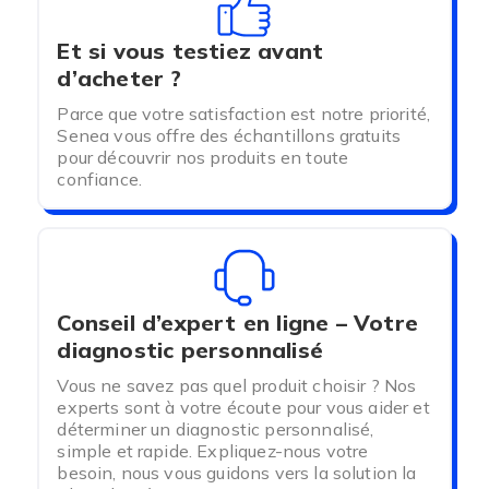
Vous pouvez utiliser les filtres sur la gauche pour
choisir entre :
Et si vous testiez avant
Les chaussettes de contention
d’acheter ?
Les bas de contention
Les collants de contention
Parce que votre satisfaction est notre priorité,
Senea vous offre des échantillons gratuits
pour découvrir nos produits en toute
confiance.
Conseil d’expert en ligne – Votre
diagnostic personnalisé
Vous ne savez pas quel produit choisir ? Nos
experts sont à votre écoute pour vous aider et
déterminer un diagnostic personnalisé,
simple et rapide. Expliquez-nous votre
besoin, nous vous guidons vers la solution la