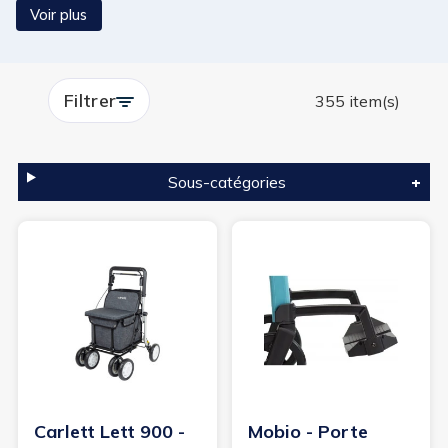
Nos produits sont simples d’utilisation, sécurisés et
Voir plus
pris en charge par la Sécurité Sociale. Agréé par
l’Assurance Maladie, Senea.fr facilite votre quotidien
avec des équipements fiables et remboursables.
Filtrer
Trouvez facilement l’équipement adapté grâce à nos
355 item(s)
filtres pratiques.
Sous-catégories
Carlett Lett 900 -
Mobio - Porte