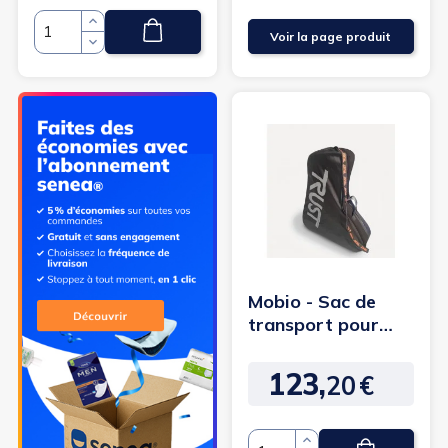
Voir la page produit
Quantité
Mobio - Sac de
transport pour
rollator Trustcare
123,
20
€
Prix