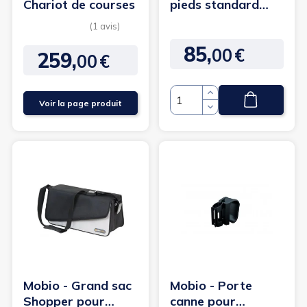
Chariot de courses
pieds standard
pour rollator Rollz
Motion
85,
00
€
Prix
259,
00
€
Prix
Voir la page produit
Quantité
(1 avis)
Mobio - Grand sac
Mobio - Porte
Shopper pour
canne pour