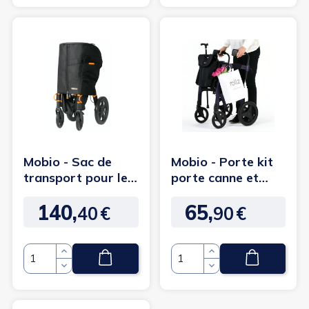
Mobio - Sac de
Mobio - Porte kit
transport pour le
porte canne et
rollator Rollz
porte sac de Rollz
140,
65,
Motion
Motion
40
€
90
€
Prix
Prix
Quantité
Quantité