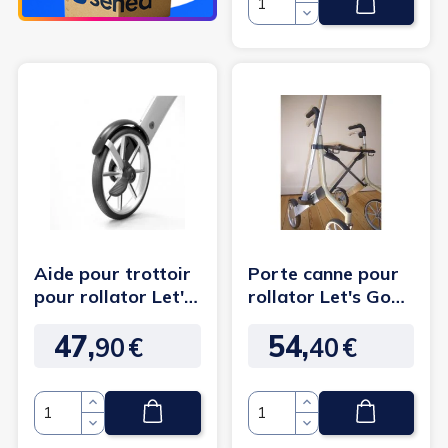
Quantité
Aide pour trottoir
Porte canne pour
pour rollator Let's
rollator Let's Go
Go Out / Let's Fly
Out
47,
54,
90
€
40
€
Prix
Prix
Quantité
Quantité