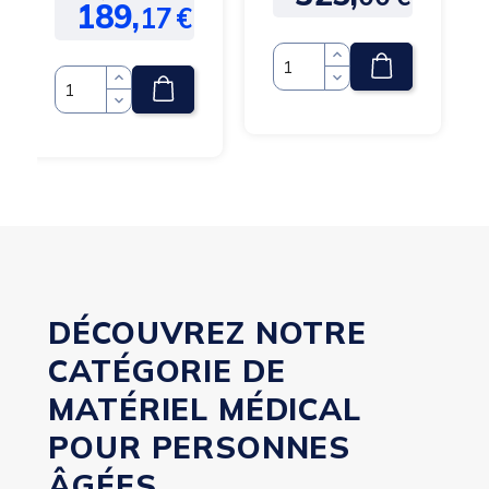
189,
17
€
de
base
Quantité
Quantité
DÉCOUVREZ NOTRE
CATÉGORIE DE
MATÉRIEL MÉDICAL
POUR PERSONNES
ÂGÉES