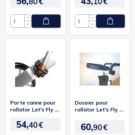
56,
43,
80
€
10
€
Prix
Prix
Quantité
Quantité
Porte canne pour
Dossier pour
rollator Let's Fly -
rollator Let's Fly -
TrustCare
Let's Go out
54,
40
€
Prix
60,
90
€
Prix