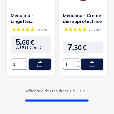
Menalind -
Menalind - Crème
Lingettes
dermoprotectrice
imprégnées
5,
60
€
Prix
7,
30
€
Prix
soit
0.11 €
/ unité
(32 avis)
(2
Quantité
Quantité
Affichage des résultats 1 à 2 sur 2