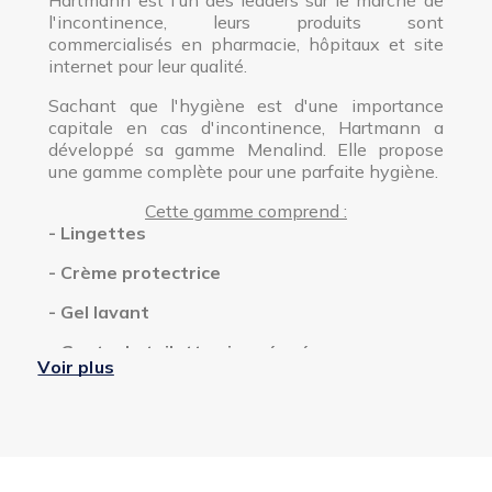
Hartmann est l'un des leaders sur le marché de
l'incontinence, leurs produits sont
commercialisés en pharmacie, hôpitaux et site
internet pour leur qualité.
Sachant que l'hygiène est d'une importance
capitale en cas d'incontinence, Hartmann a
développé sa gamme Menalind. Elle propose
une gamme complète pour une parfaite hygiène.
Cette gamme comprend :
- Lingettes
- Crème protectrice
- Gel lavant
- Gants de toilettes imprégnées
Voir plus
- Mousse nettoyante
La marque Menalind est une sous-marque de
Molicare Skin. Vous pouvez retrouver les
produits sur cette page en cliquant
ici
.