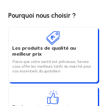
Prendre soin de sa peau évite les irritations et
infections.
Pourquoi nous choisir ?
Nos conseils :
Il est important de nettoyer la
zone intime à chaque changement de
protections.
Attention
, avant de remettre la
protection d'incontinence, veillez à ce que la
peau soit bien sèche.
Les produits de qualité au
meilleur prix
Parce que votre santé est précieuse, Senea
vous offre les meilleurs tarifs du marché pour
vos essentiels du quotidien.