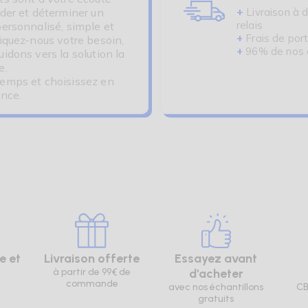
+
ider et déterminer un
Livraison à d
relais
personnalisé, simple et
+
Frais de port
liquez-nous votre besoin,
+
96% de nos cl
idons vers la solution la
e.
emps et choisissez en
ance.
e et
Livraison offerte
Essayez avant
à partir de 99€ de
d'acheter
commande
avec nos échantillons
CB
gratuits