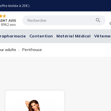
ffre limitée à 20€ )

LENT AVIS
 8962 avis
rapharmacie
Contention
Matériel Médical
Vêteme
ur adulte
Penthouse