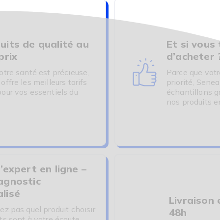
uits de qualité au
Et si vous
prix
d’acheter 
otre santé est précieuse,
Parce que votr
ffre les meilleurs tarifs
priorité, Senea
our vos essentiels du
échantillons g
nos produits e
’expert en ligne –
agnostic
lisé
Livraison 
ez pas quel produit choisir
48h
ts sont à votre écoute