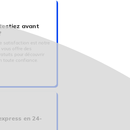
 testiez avant
?
e satisfaction est notre
 vous offre des
ratuits pour découvrir
n toute confiance.
express en 24-