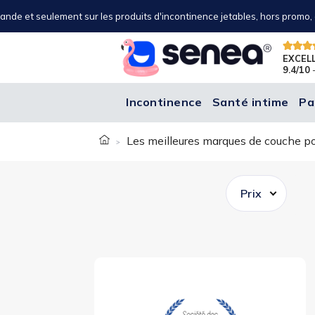
nde et seulement sur les produits d'incontinence jetables, hors promo, o
EXCEL
9.4/10
-
Incontinence
Santé intime
Pa
Les meilleures marques de couche po
Prix