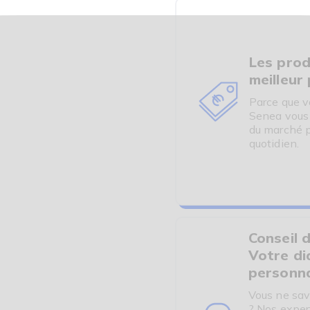
Les prod
meilleur 
Parce que v
Senea vous o
du marché p
quotidien.
Conseil d
Votre di
personna
Vous ne sav
? Nos exper