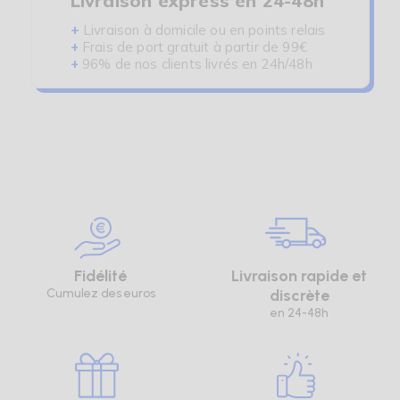
Livraison express en 24-48h
Il est temps de renouveler votre garde-robe avec
+
Livraison à domicile ou en points relais
des pièces qui s'accordent parfaitement à vos
+
Frais de port gratuit à partir de 99€
exigences de confort et de chaleur. Explorez dès
+
96% de nos clients livrés en 24h/48h
aujourd'hui notre collection de lingerie confort et
vêtements chauds sur Senea.fr, et choisissez les
articles qui vous accompagneront avec douceur
et élégance tout au long de l'année.
Fidélité
Livraison rapide et
Cumulez des euros
discrète
en 24-48h