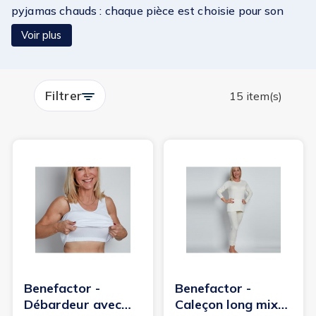
pyjamas chauds : chaque pièce est choisie pour son
confort, sa coupe ergonomique et sa douceur. Profitez
Voir plus
de produits de qualité signés par des marques expertes
comme Anita ou Sloggi. Pour affronter l’hiver ou rester
à l’aise au quotidien, optez pour des vêtements qui
Filtrer
allient chaleur, confort et élégance. Trouvez le bien-
15 item(s)
être au quotidien sur Senea.fr.
Benefactor -
Benefactor -
Débardeur avec
Caleçon long mixte