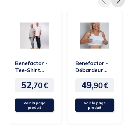
Benefactor -
Benefactor -
Tee-Shirt
Débardeur
Mixte -
avec brassière
52,
49,
manches
intégrée
70
€
90
€
Prix
Prix
courtes
ouverture...
Voir la page
Voir la page
produit
produit