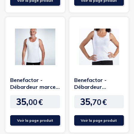
Voir la page produit
Voir la page produit
Benefactor -
Benefactor -
Débardeur marcel
Débardeur
homme sans
dentelle femme
35,
35,
couture
sans couture
00
€
70
€
Prix
Prix
Voir la page produit
Voir la page produit