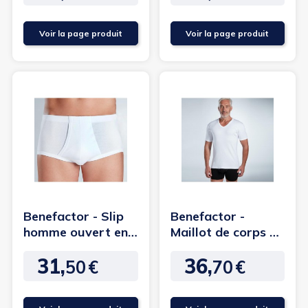
Voir la page produit
Voir la page produit
Benefactor - Slip
Benefactor -
homme ouvert en
Maillot de corps en
coton
coton Homme sans
31,
36,
coutures
50
€
70
€
Prix
Prix