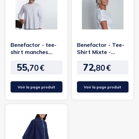
Benefactor - tee-
Benefactor - Tee-
shirt manches
Shirt Mixte -
longues -
manches courtes
55,
72,
ouverture...
ouverture...
70
€
80
€
Prix
Prix
Voir la page produit
Voir la page produit