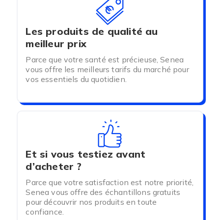
ainsi des produits de haute qualité.
-
Lingerie de nuit
: Dormez paisiblement avec
notre sélection de pyjamas et de nuisettes
Les produits de qualité au
douces et confortables. Choisissez parmi des
meilleur prix
tissus respirants et chaleureux qui vous
enveloppent de douceur tout au long de la nuit.
Parce que votre santé est précieuse, Senea
Nos modèles s'adaptent à toutes les
vous offre les meilleurs tarifs du marché pour
morphologies pour que chacune puisse trouver
vos essentiels du quotidien.
son bonheur.
Pourquoi choisir Senea pour votre lingerie
confort et vêtements chauds ?
Chez Senea, votre satisfaction est notre priorité.
Et si vous testiez avant
Nous sélectionnons pour vous des produits qui
d’acheter ?
allient confort, durabilité, et esthétique. Chaque
article de notre collection est minutieusement
Parce que votre satisfaction est notre priorité,
choisi pour répondre à des critères de qualité
Senea vous offre des échantillons gratuits
rigoureux et s'adapter à vos besoins spécifiques
pour découvrir nos produits en toute
en matière de
lingerie confort et vêtements
confiance.