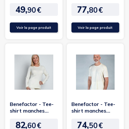
brassière intégrée
en laine Mérinos
49,
77,
90
€
80
€
Prix
Prix
Voir la page produit
Voir la page produit
Benefactor - Tee-
Benefactor - Tee-
shirt manches
shirt manches
longues en laine
courtes en laine
82,
74,
Mérinos
Mérinos
60
€
50
€
Prix
Prix