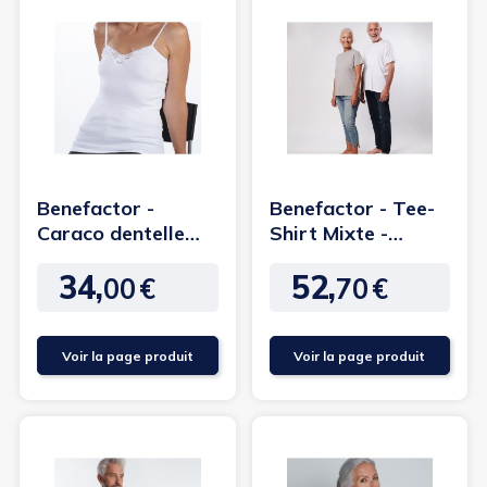
Benefactor -
Benefactor - Tee-
Caraco dentelle
Shirt Mixte -
femme
manches courtes
34,
52,
ouverture...
00
€
70
€
Prix
Prix
Voir la page produit
Voir la page produit