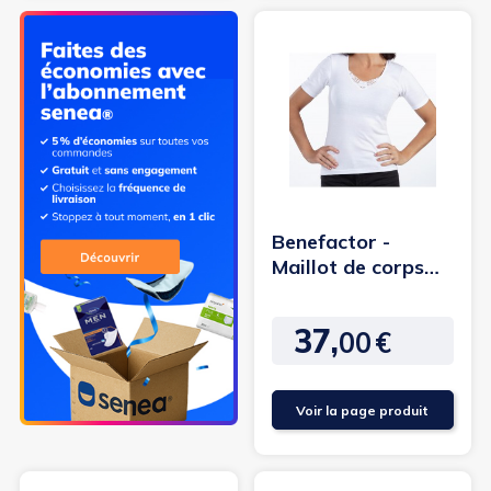
Benefactor -
Maillot de corps
manche courtes
sans couture
37,
00
€
Prix
Voir la page produit