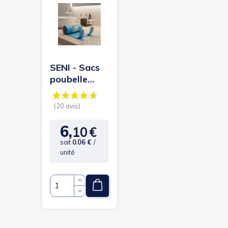
SENI - Sacs
poubelle
pour les
couches
usagées
(100 unités)
6,
10
€
Prix
soit
0.06 €
/
unité
(20 avis)
Quantité