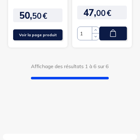
47,
00
€
Prix
50,
50
€
Prix
Voir la page produit
Quantité
Affichage des résultats 1 à 6 sur 6