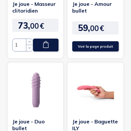
Je joue - Masseur
Je joue - Amour
clitoridien
bullet
73,
00
€
Prix
59,
00
€
Prix
Voir la page produit
Quantité
Je joue - Duo
Je joue - Baguette
bullet
ILY