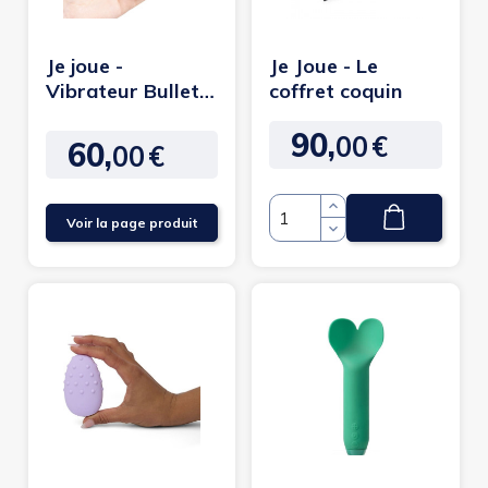
Je joue -
Je Joue - Le
Vibrateur Bullet
coffret coquin
Classique
90,
00
€
Prix
60,
00
€
Prix
Voir la page produit
Quantité