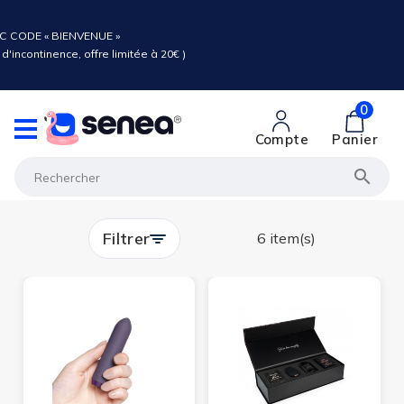
C CODE « BIENVENUE »
d'incontinence, offre limitée à 20€ )
0
Compte
Panier

Filtrer
6 item(s)