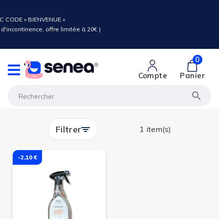
C CODE « BIENVENUE »
d'incontinence, offre limitée à 20€ )
0
Compte
Panier

Filtrer
1 item(s)
-2,10 €