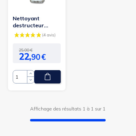
Nettoyant
destructeur
d'odeur urine
Prix
Prix
25,00 €
22,
90
€
de
base
(4 avis)
Quantité
Affichage des résultats 1 à 1 sur 1