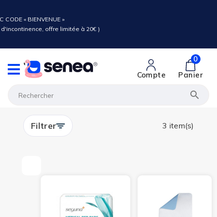
C CODE « BIENVENUE »
d'incontinence, offre limitée à 20€ )
0
Compte
Panier

Filtrer
3 item(s)