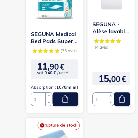
SEGUNA -
Alèse lavable
SEGUNA Medical
- 75 x 90 cm
Bed Pads Super -
Alèse jetable
60x90cm
11,
90
€
Prix
soit
0.40 €
/ unité
15,
00
€
Prix
Absorption :
1070ml ml
(4 avis)
(33 avis)
Quantité
Quantité
rupture de stock