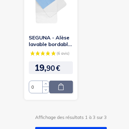
SEGUNA - Alèse
lavable bordable
- 90 x 180
(surface...
19,
90
€
Prix
Quantité
Affichage des résultats 1 à 3 sur 3