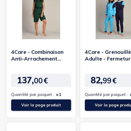
4Care - Combinaison
4Care - Grenouill
Anti-Arrachement
Adulte - Fermetur
adulte
éclaire au dos
137,
82,
00
€
99
€
Prix
Prix
Quantité par paquet :
x1
Quantité par paquet :
Voir la page produit
Voir la page produ