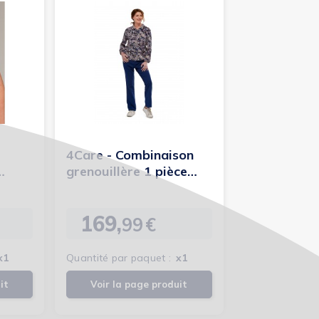
4Care - Combinaison
grenouillère 1 pièce
femme
169,
99
€
Prix
x1
Quantité par paquet :
x1
it
Voir la page produit