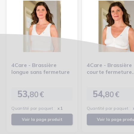
4Care - Brassière
4Care - Brassière
longue sans fermeture
courte fermeture
boutons pression
53,
54,
80
€
80
€
Prix
Prix
Quantité par paquet :
x1
Quantité par paquet :
Voir la page produit
Voir la page produ