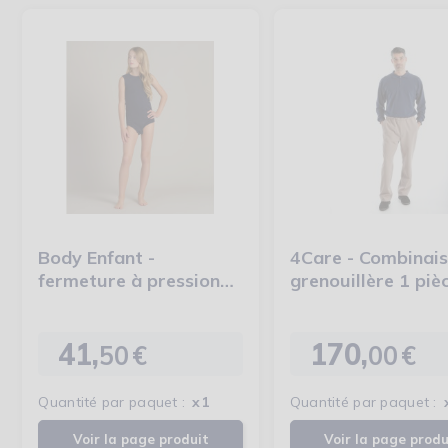
Body Enfant -
4Care - Combinai
fermeture à pressions
grenouillère 1 piè
à l'entrejambe - 4Care
homme
41,
170,
50
€
00
€
Prix
Prix
Quantité par paquet :
x1
Quantité par paquet :
Voir la page produit
Voir la page produ