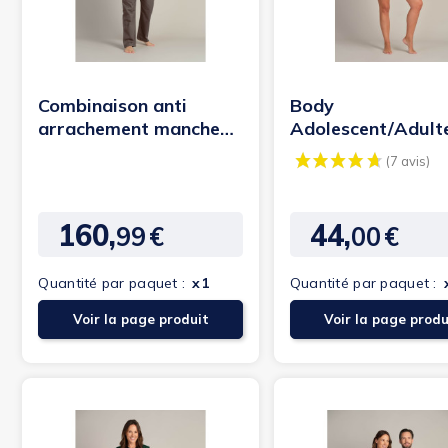
Combinaison anti
Body
arrachement manches
Adolescent/Adulte
courtes - 4Care
fermeture à press
à...
160,
44,
99
€
00
€
Prix
Prix
Quantité par paquet :
x1
Quantité par paquet :
Voir la page produit
Voir la page produ