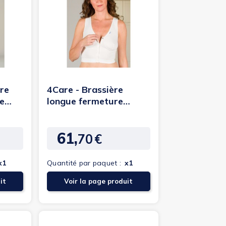
(7 avis)
ère
4Care - Brassière
e
longue fermeture
boutons pression
61,
70
€
Prix
x1
Quantité par paquet :
x1
it
Voir la page produit