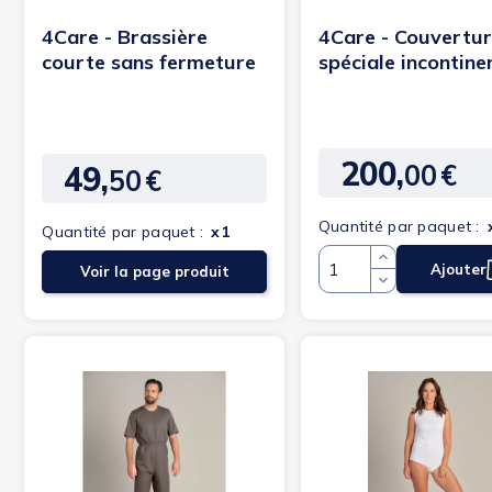
4Care - Brassière
4Care - Couvertu
courte sans fermeture
spéciale incontine
avec accès latéral
200,
00
€
49,
Prix
50
€
Prix
Quantité par paquet :
Quantité par paquet :
x1
Ajouter
Voir la page produit
Quantité