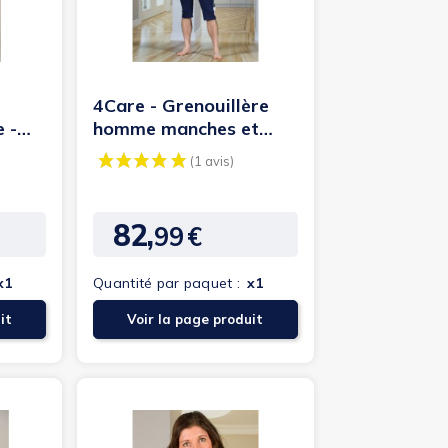
4Care - Grenouillère
 -
homme manches et
ions
jambes courtes à...
82,
99
€
Prix
x1
Quantité par paquet :
x1
it
Voir la page produit