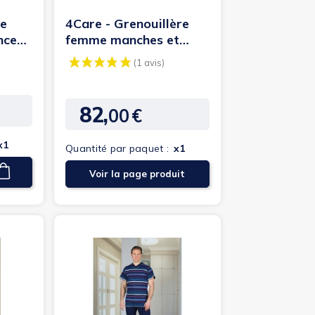
re
4Care - Grenouillère
nce
femme manches et
jambes courtes à...
82,
00
€
Prix
x1
Quantité par paquet :
x1
Voir la page produit