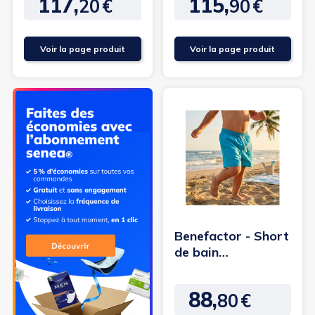
117,
115,
pièces fille
20
€
90
€
Prix
Prix
Voir la page produit
Voir la page produit
Benefactor - Short
de bain
incontinence
garçon
88,
80
€
Prix