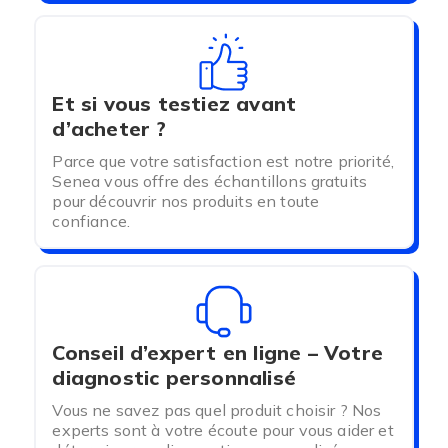
Disponibles en plusieurs tailles et modèles pour
convenir à tous les âges, ces sous-vêtements
offrent une absorption optimale sans sacrifier le
confort. Leur
design discret
vous permet de les
porter en toute confiance, sous n’importe quelle
Et si vous testiez avant
tenue.
d’acheter ?
Parce que votre satisfaction est notre priorité,
CARACTÉRISTIQUES DE
Senea vous offre des échantillons gratuits
pour découvrir nos produits en toute
NOS VÊTEMENTS ,
confiance.
CULOTTES
D'APPRENTISSAGE ET
SOUS-VÊTEMENTS
ÉNURÉSIE :
Conseil d’expert en ligne – Votre
diagnostic personnalisé
Vous ne savez pas quel produit choisir ? Nos
experts sont à votre écoute pour vous aider et
Absorption élevée :
matériaux conçus pour