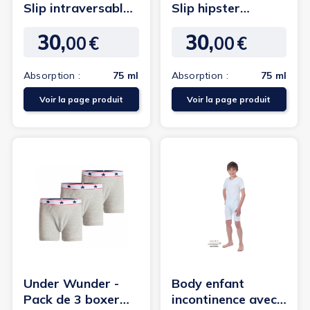
Slip intraversable -
Slip hipster
Fille
intraversable -
30,
30,
Fille
00
€
00
€
Prix
Prix
Absorption :
75 ml
Absorption :
75 ml
Voir la page produit
Voir la page produit
Under Wunder -
Body enfant
Pack de 3 boxer
incontinence avec