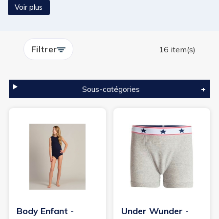
bain incontinence et bodys assurent une protection
Voir plus
efficace contre les fuites urinaires. Lavables et
réutilisables, ils permettent de vivre le quotidien en
toute confiance, de jour comme de nuit.
Filtrer
16 item(s)
Sous-catégories
Body Enfant -
Under Wunder -