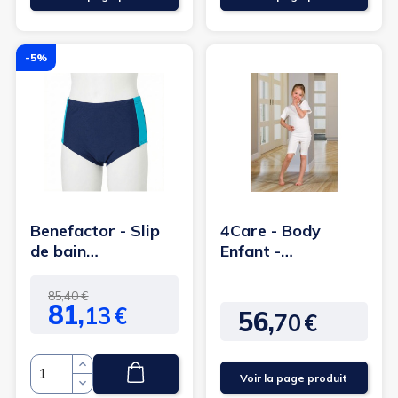
-5%
Benefactor - Slip
4Care - Body
de bain
Enfant -
incontinence
Fermetures
garçon (58/60cm)...
éclaires dos et
Prix
Prix
85,40 €
81,
13
€
entrejambe
de
56,
70
€
Prix
base
Voir la page produit
Quantité