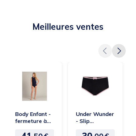
Meilleures ventes
Body Enfant -
Under Wunder
fermeture à
- Slip
pressions à
intraversable -
41,
30,
l'entrejambe -
Fille
Prix
Prix