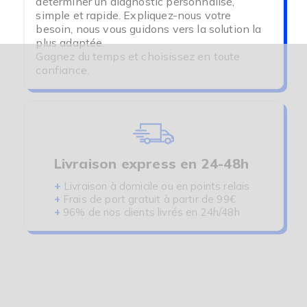
déterminer un diagnostic personnalisé,
retenir efficacement l'humidité et éviter les
simple et rapide. Expliquez-nous votre
fuites.
besoin, nous vous guidons vers la solution la
plus adaptée.
Confort optimal
: des tissus doux et respirants
Gagnez du temps et choisissez en toute
qui garantissent une sensation agréable sur la
confiance.
peau.
Discrétion assurée
: coupes modernes et
designs adaptés pour rester invisibles sous les
vêtements.
Facile à entretenir
: lavables en machine pour
Livraison express en 24-48h
une utilisation prolongée.
+
Livraison à domicile ou en points relais
+
Frais de port gratuit à partir de 99€
Nos produits sont spécialement développés pour
+
96% de nos clients livrés en 24h/48h
les personnes souffrant d'
énurésie nocturne
ou
de
fuites urinaires
. Que ce soit pour un usage
quotidien ou ponctuel, ils offrent une solution
fiable et durable.