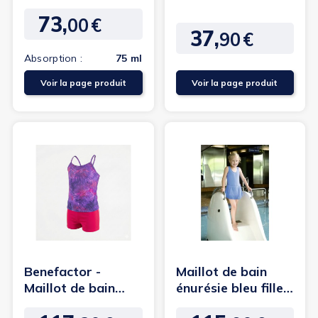
intraversable -
fermeture éclair
73,
Garçon
sur la...
00
€
Prix
37,
90
€
Prix
Absorption :
75 ml
Voir la page produit
Voir la page produit
Benefactor -
Maillot de bain
Maillot de bain
énurésie bleu fille -
incontinence 2
Suprima