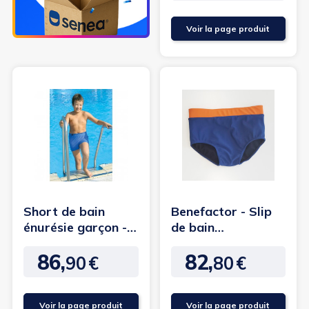
Voir la page produit
Short de bain
Benefactor - Slip
énurésie garçon -
de bain
Suprima
incontinence
86,
82,
garçon -...
90
€
80
€
Prix
Prix
Voir la page produit
Voir la page produit