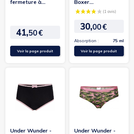
fermeture à
Boxer
pressions à
intraversable -
l'entrejambe -
Garçon
4Care
30,
00
€
Prix
41,
50
€
Prix
Absorption :
75 ml
Voir la page produit
Voir la page produit
(1
Under Wunder -
Under Wunder -