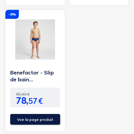
-8%
Benefactor - Slip
de bain
incontinence
garçon (53-54 cm)
Prix
Prix
85,40 €
78,
57
€
de
base
Voir la page produit