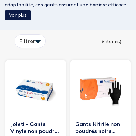
adaptabilité, ces gants assurent une barrière efficace
contre les germes tout en respectant les peaux
Voir plus
sensibles. Que vous recherchiez une haute résistance
chimique, une alternative hypoallergénique ou une
grande souplesse d’utilisation, notre gamme répond à
Filtrer
tous les besoins du quotidien. Marques de confiance et
8 item(s)
qualité professionnelle garanties.
Joleti - Gants
Gants Nitrile non
Vinyle non poudrés
poudrés noirs