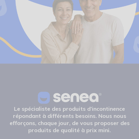
que nous vous proposons est conçue pour
répondre aux normes les plus strictes en matière
de sécurité et de confort. En choisissant parmi
nos marques de confiance, vous êtes assuré
d'une qualité irréprochable pour tous vos soins
personnels. N'hésitez pas à explorer notre
sélection et trouvez le gant qui répondra
parfaitement à vos attentes. Pour toute question
ou besoin de conseil, notre service client est à
votre disposition pour vous guider."
Le spécialiste des produits d’incontinence
répondant à différents besoins. Nous nous
efforçons, chaque jour, de vous proposer des
produits de qualité à prix mini.