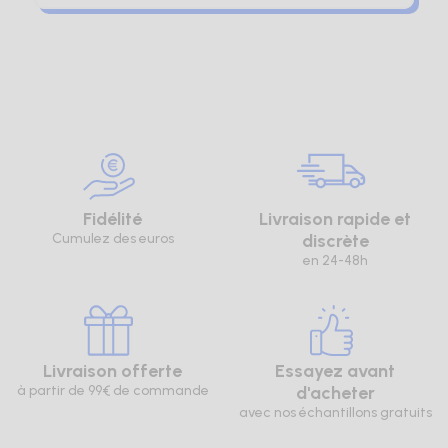
protection accrue.
Confort d'Utilisation
Le choix de matériaux flexibles et doux contribue
à un confort exceptionnel lors de l'utilisation. Les
gants ont été pensés pour s'adapter
parfaitement à la forme des mains, assurant une
grande liberté de mouvement tout en évitant la
fatigue musculaire. Leur design ergonomique
vous permettra de les porter sur de longues
Fidélité
Livraison rapide et
périodes sans inconfort.
Cumulez des euros
discrète
en 24-48h
COMMENT CHOISIR LE
GANT IDÉAL ?
Livraison offerte
Essayez avant
à partir de 99€ de commande
d'acheter
Considérer l'Allergie et la Sensibilité
avec nos échantillons gratuits
Pour ceux qui souffrent d'allergies au latex, la