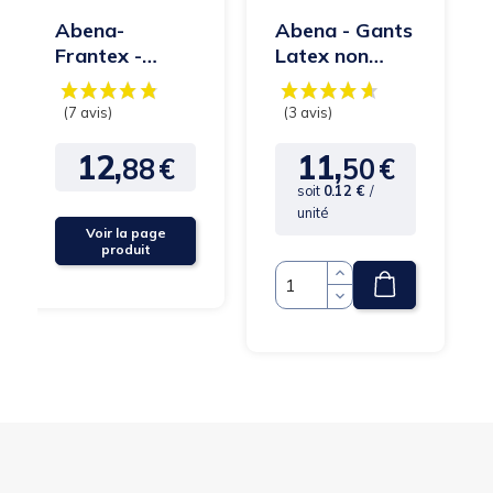
Abena-
Abena - Gants
Frantex -
Latex non
Gants Vinyle
poudrés -
non poudrés
Taille M
transparent
12,
11,
88
€
50
€
Prix
Prix
soit
0.12 €
/
unité
Voir la page
produit
Quantité