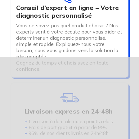
-
Joleti
: Offrant des solutions de santé
Conseil d’expert en ligne – Votre
avancées, Joleti se spécialise dans les gants en
diagnostic personnalisé
nitrile pour les soins nécessitant une haute
résistance aux produits chimiques.
Vous ne savez pas quel produit choisir ? Nos
experts sont à votre écoute pour vous aider et
déterminer un diagnostic personnalisé,
simple et rapide. Expliquez-nous votre
LES AVANTAGES DES
besoin, nous vous guidons vers la solution la
GANTS MIXTE MULTI-
plus adaptée.
Gagnez du temps et choisissez en toute
MATÉRIAUX
confiance.
Polyvalence et Adaptabilité
Le principal atout des gants latex vinyle nitrile
réside dans leur polyvalence. Que vous
Livraison express en 24-48h
recherchiez des gants pour un usage quotidien ou
pour certaines tâches spécifiques, notre gamme
+
Livraison à domicile ou en points relais
complète saura vous satisfaire. Les possibilités
+
Frais de port gratuit à partir de 99€
d'utilisation vont des bains et soins corporels
+
96% de nos clients livrés en 24h/48h
aux tâches ménagères nécessitant une