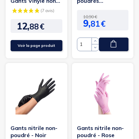
Gants Vinyle non
poudrés
poudrés
transparent Taille
transparent
S (6/7) - Abena
Prix
Prix
10,90 €
9,
81
€
de
12,
88
€
Prix
base
Voir la page produit
Quantité
Gants nitrile non-
Gants nitrile non-
poudré - Noir
poudré - Rose