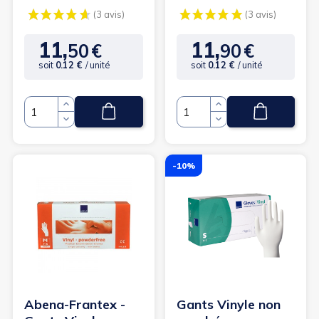
- Taille M
- Taille L
11,
11,
50
€
90
€
Prix
Prix
soit
0.12 €
/ unité
soit
0.12 €
/ unité
Quantité
Quantité
-10%
(3 avis)
(3
Abena-Frantex -
Gants Vinyle non