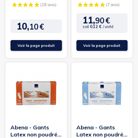
Joleti
Abena-Frantex
11,
90
€
Prix
10,
10
€
Prix
soit
0.12 €
/ unité
Voir la page produit
Voir la page produit
(18 avis)
(7
Abena - Gants
Abena - Gants
Latex non poudrés
Latex non poudrés