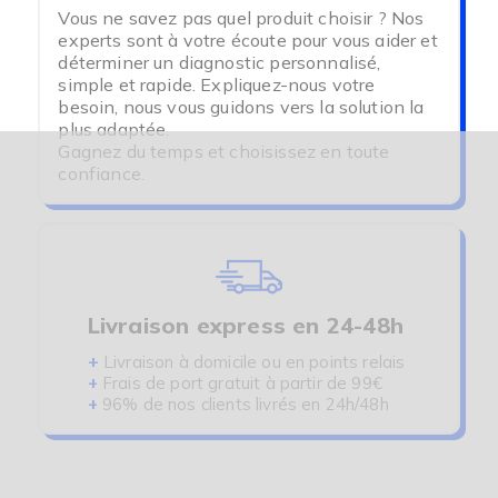
Vous ne savez pas quel produit choisir ? Nos
- Montre réveil vibrante
experts sont à votre écoute pour vous aider et
déterminer un diagnostic personnalisé,
simple et rapide. Expliquez-nous votre
besoin, nous vous guidons vers la solution la
plus adaptée.
Gagnez du temps et choisissez en toute
confiance.
Livraison express en 24-48h
+
Livraison à domicile ou en points relais
+
Frais de port gratuit à partir de 99€
+
96% de nos clients livrés en 24h/48h