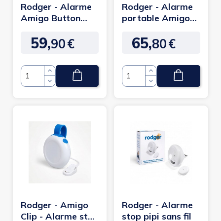
Rodger - Alarme
Rodger - Alarme
Amigo Button
portable Amigo
pour énurésie
Wireless pour
59,
65,
énurésie
90
€
80
€
Prix
Prix
Quantité
Quantité
Rodger - Amigo
Rodger - Alarme
Clip - Alarme stop
stop pipi sans fil