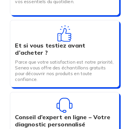
vos essentiels du quotidien.
boxers ou shorty pour faire une rotation dans vos
sous-vêtements.
MONTRE VIBRANTE
POUR ENFANT
Et si vous testiez avant
d’acheter ?
La montre vibrante Rodger permet de
Parce que votre satisfaction est notre priorité,
programmer jusqu'à
Senea vous offre des échantillons gratuits
8 alarmes par jour.
pour découvrir nos produits en toute
En vibrant, la montre va permettre de rappeler à
confiance.
l'enfant d'aller aux toilettes s'il oublie.
Elle peut également être portée pour différentes
raisons :
- Rappeler à l'enfant de prendre le bus
Conseil d’expert en ligne – Votre
- Montre de rappel pour prendre les
diagnostic personnalisé
médicaments