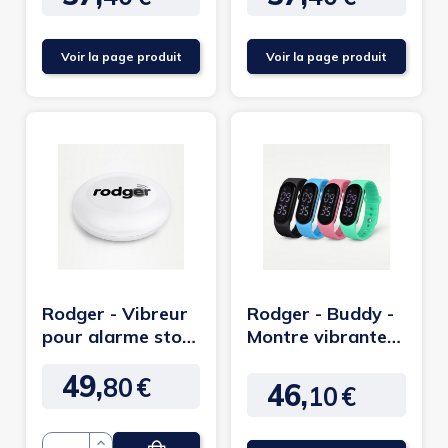
Voir la page produit
Voir la page produit
Rodger - Vibreur
Rodger - Buddy -
pour alarme stop
Montre vibrante
pipi
pour enfant
49,
80
€
Prix
46,
10
€
Prix