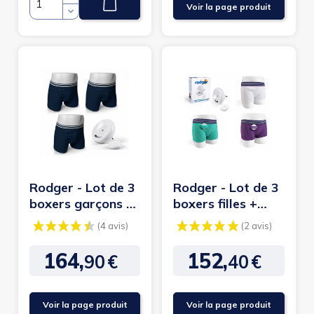
Voir la page produit
Quantité
Rodger - Lot de 3
Rodger - Lot de 3
boxers garçons +
boxers filles +
alarme stop pipi
alarme stop pipi
sans fil
sans fil
164,
152,
90
€
40
€
Prix
Prix
Voir la page produit
Voir la page produit