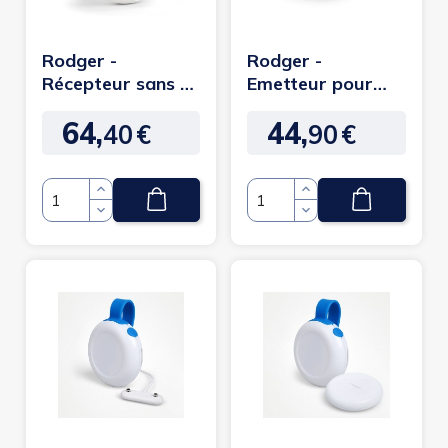
Rodger -
Rodger -
Récepteur sans fil
Emetteur pour
Rodger
sonde sans fil
64,
44,
40
€
90
€
Prix
Prix
Quantité
Quantité