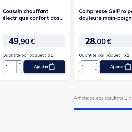
Coussin chauffant
Compresse GelPro p
électrique confort dos
douleurs main-poign
et nuque
49,
28,
90
€
00
€
Prix
Prix
Quantité par paquet :
x1
Quantité par paquet :
x1
Ajouter
Ajouter
Quantité
Quantité
Affichage des résultats 1 à