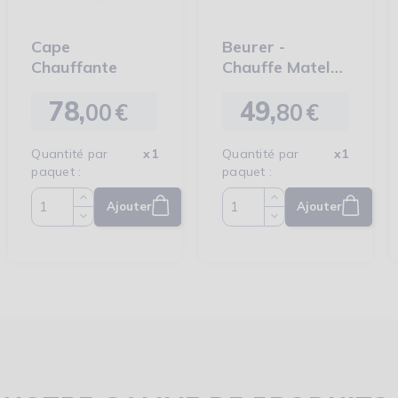
Cape
Beurer -
Chauffante
Chauffe Matelas
Compact TS 17
78,
49,
00
€
80
€
Prix
Prix
Quantité par
x1
Quantité par
x1
paquet :
paquet :
Ajouter
Ajouter
Quantité
Quantité