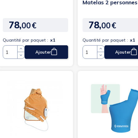
Matelas 2 personnes
26 XXL
78,
78,
00
€
00
€
Prix
Prix
Quantité par paquet :
x1
Quantité par paquet :
x1
Ajouter
Ajouter
Quantité
Quantité