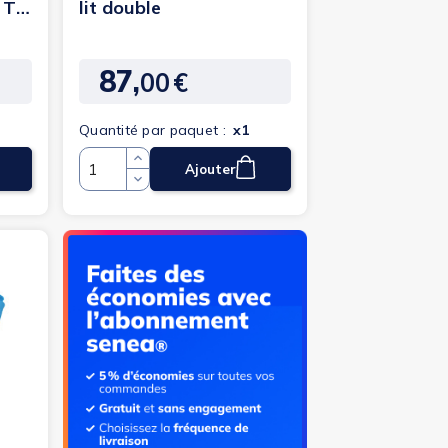
 TS
lit double
87,
00
€
Prix
Quantité par paquet :
x1
Ajouter
Quantité