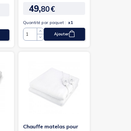
49,
80
€
Prix
Quantité par paquet :
x1
Ajouter
Quantité
Chauffe matelas pour