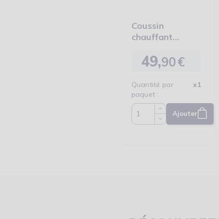
Coussin
chauffant
électrique
49,
confort dos et
90
€
Prix
nuque
Quantité par
x1
paquet :
Ajouter
Quantité