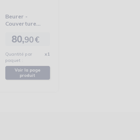
Beurer -
Couverture
Polaire
80,
Chauffante HD
90
€
Prix
75
Quantité par
x1
paquet :
Voir la page
produit