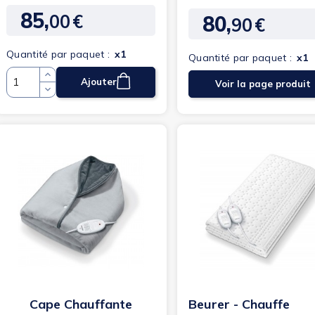
85,
00
€
80,
Prix
90
€
Prix
Quantité par paquet :
x1
Quantité par paquet :
x1
Ajouter
Voir la page produit
Quantité
Cape Chauffante
Beurer - Chauffe