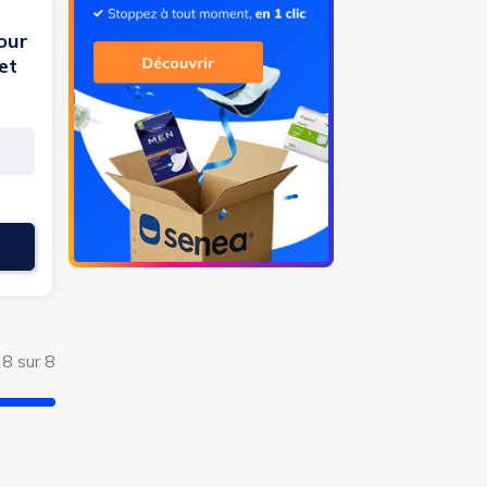
our
et
 8 sur 8