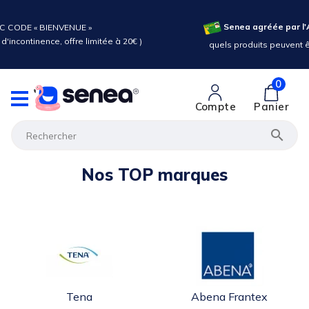
gréée par l'Assurance Maladie :
its peuvent être pris en charge ?
0
Compte
Panier

Nos TOP marques
Tena
Abena Frantex