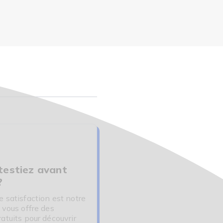
 testiez avant
?
e satisfaction est notre
 vous offre des
ratuits pour découvrir