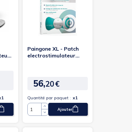
Paingone XL - Patch
teur
electrostimulateur
antidouleurs
56,
20
€
Prix
x1
Quantité par paquet :
x1
Ajouter
Quantité