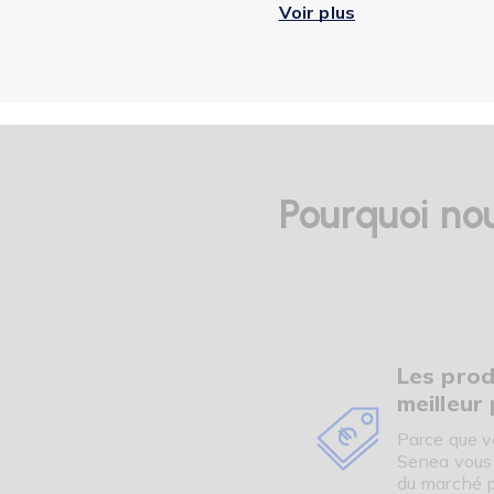
Voir plus
Pourquoi nou
Les prod
meilleur 
Parce que v
Senea vous o
du marché p