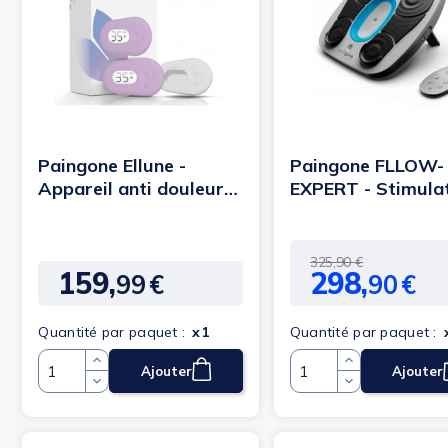
Paingone Ellune -
Paingone FLLOW-
Appareil anti douleur
EXPERT - Stimula
pour règles
circulatoire pour...
Prix
Prix
325,90 €
159,
298,
99
€
90
€
de
Prix
base
Quantité par paquet :
x1
Quantité par paquet :
Ajouter
Ajouter
Quantité
Quantité