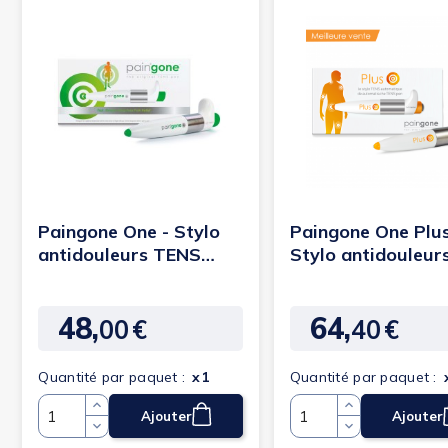
Paingone One - Stylo
Paingone One Plus
antidouleurs TENS
Stylo antidouleur
Manuel
Automatique
48,
64,
00
€
40
€
Prix
Prix
Quantité par paquet :
x1
Quantité par paquet :
Ajouter
Ajouter
Quantité
Quantité