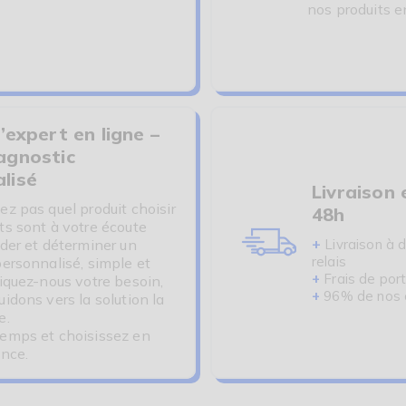
nos produits e
’expert en ligne –
agnostic
lisé
Livraison 
ez pas quel produit choisir
48h
ts sont à votre écoute
+
ider et déterminer un
Livraison à d
relais
personnalisé, simple et
+
Frais de port
liquez-nous votre besoin,
+
96% de nos cl
idons vers la solution la
e.
emps et choisissez en
ance.