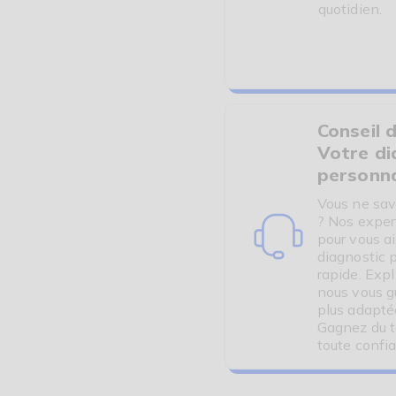
quotidien.
Conseil d
Votre di
personna
Vous ne sav
? Nos exper
pour vous a
diagnostic 
rapide. Exp
nous vous gu
plus adapté
Gagnez du t
toute confi