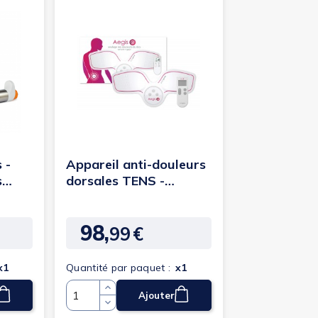
 -
Appareil anti-douleurs
s
dorsales TENS -
Paingone Aegis
98,
99
€
Prix
x1
Quantité par paquet :
x1
Ajouter
Quantité