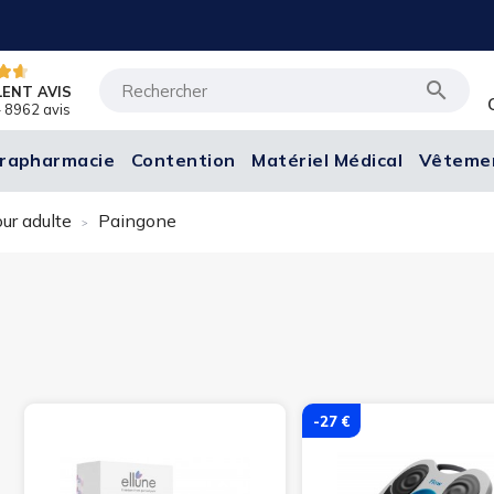

LENT AVIS
 8962 avis
rapharmacie
Contention
Matériel Médical
Vêteme
ur adulte
Paingone
-27 €