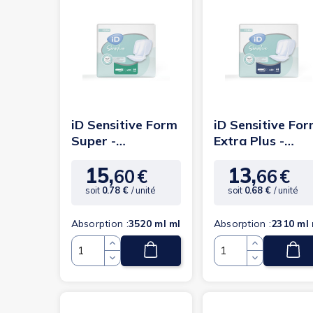
iD Sensitive Form
iD Sensitive Fo
Super -
Extra Plus -
Protection
Protection
15,
13,
anatomique
anatomique
60
€
66
€
Prix
Prix
soit
0.78 €
/ unité
soit
0.68 €
/ unité
Absorption :
3520 ml ml
Absorption :
2310 ml 
Quantité
Quantité