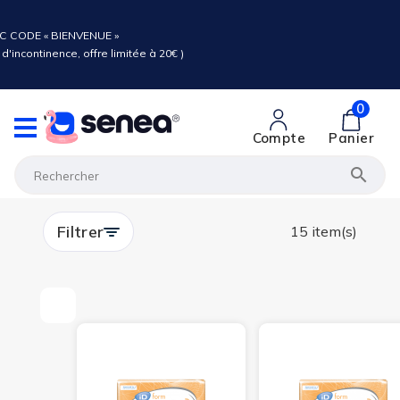
C CODE « BIENVENUE »
d'incontinence, offre limitée à 20€ )
0
Compte
Panier

Filtrer
15 item(s)