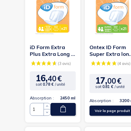
(34 avis)
iD Form Extra
Ontex ID Form
Plus Extra Long -
Super Extra lon
Protection
- Protection
anatomique
urinaire...
16,
40
€
Prix
17,
00
€
Prix
soit
0.78 €
/ unité
soit
0.81 €
/ unité
Absorption :
2450 ml
Absorption :
3200 
Voir la page produit
Quantité