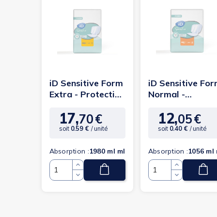
iD Sensitive Form
iD Sensitive Fo
Extra - Protection
Normal -
anatomique
Protection
17,
12,
anatomique
70
€
05
€
Prix
Prix
soit
0.59 €
/ unité
soit
0.40 €
/ unité
Absorption :
1980 ml ml
Absorption :
1056 ml 
Quantité
Quantité