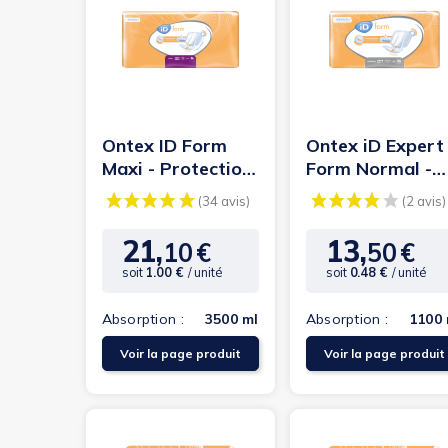
(1 avis)
Ontex ID Form
Ontex iD Expert
Maxi - Protection
Form Normal -
urinaire
Protection
anatomique
urinaire
anatomique
21,
13,
10
€
50
€
Prix
Prix
soit
1.00 €
/ unité
soit
0.48 €
/ unité
Absorption :
3500 ml
Absorption :
1100 
Voir la page produit
Voir la page produit