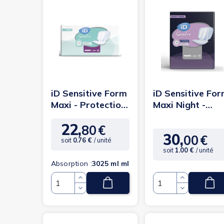
iD Sensitive Form
iD Sensitive Fo
Maxi - Protection
Maxi Night -
anatomique
Protection
22,
anatomique
80
€
Prix
30,
(3 avis)
00
€
Prix
soit
0.76 €
/ unité
soit
1.00 €
/ unité
Absorption :
3025 ml ml
Quantité
Quantité