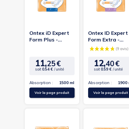
Ontex iD Expert
Ontex ID Expert
Form Plus -
Form Extra -
Protection
Protection
urinaire
urinaire
anatomique
anatomique
11,
12,
25
€
40
€
Prix
Prix
soit
0.54 €
/ unité
soit
0.59 €
/ unité
Absorption :
1500 ml
Absorption :
1900 
Voir la page produit
Voir la page produit