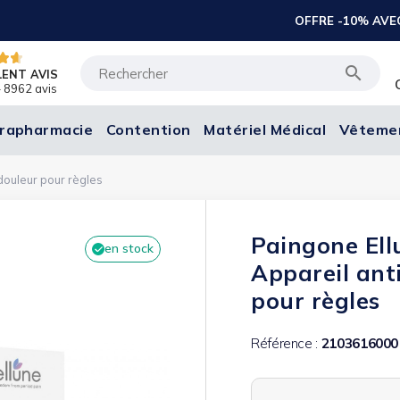
ffre limitée à 20€ )

LENT AVIS
 8962 avis
rapharmacie
Contention
Matériel Médical
Vêteme
 douleur pour règles
Paingone Ell
en stock
Appareil ant
pour règles
Référence :
2103616000