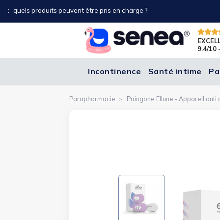
nde et seulement sur les produits d'incontinence jetables, hors promo, o
EXCEL
9.4/10
-
Incontinence
Santé intime
Pa
Parapharmacie
Paingone Ellune - Appareil anti