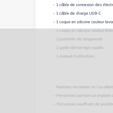
- 1 câble de connexion des élect
- 1 câble de charge USB-C
- 1 coque en silicone couleur la
- 1 coque en silicone couleur bla
- 1 pochette de rangement
- 1 guide démarrage rapide
- 1 manuel d’utilisation
- Femmes enceintes et / ou allai
– Personnes portant un implant 
– Personnes souffrant de problè