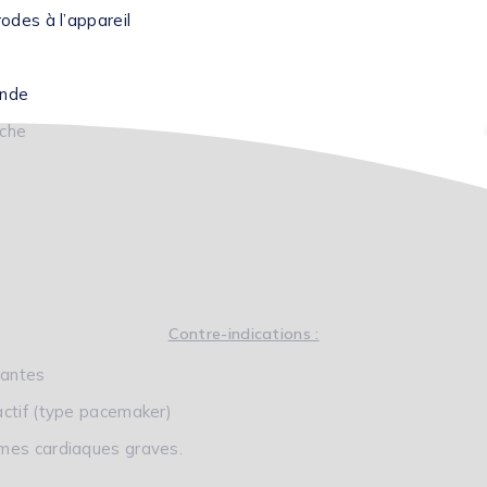
rodes à l’appareil
vande
nche
Contre-indications :
tantes
actif (type pacemaker)
mes cardiaques graves.