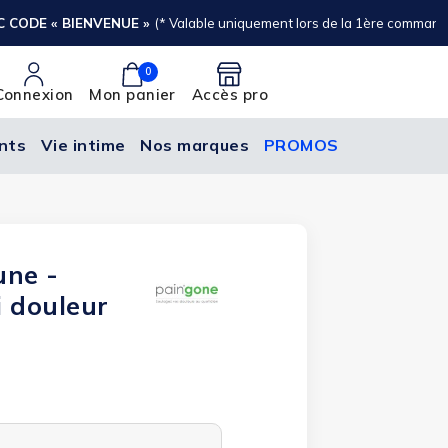
0
Connexion
Mon panier
Accès pro
nts
Vie intime
Nos marques
PROMOS
une -
i douleur