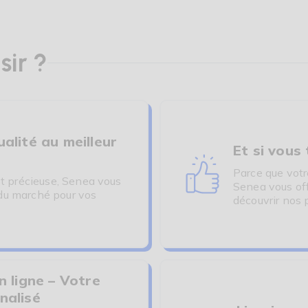
sir ?
alité au meilleur
Et si vous
Parce que votre
st précieuse, Senea vous
Senea vous off
s du marché pour vos
découvrir nos 
n ligne – Votre
nalisé