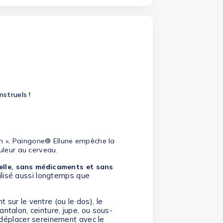
struels !
lon », Paingone® Ellune empêche la
leur au cerveau.
lle, sans médicaments et sans
tilisé aussi longtemps que
t sur le ventre (ou le dos), le
pantalon, ceinture, jupe, ou sous-
déplacer sereinement avec le