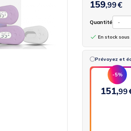
159
,99
€
Quantité

En stock sous 
Prévoyez et 
151,
99