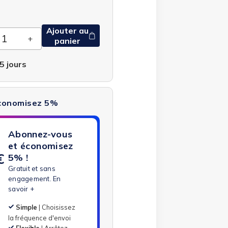
Ajouter au
panier
5 jours
économisez 5%
Abonnez-vous
et économisez
€
5% !
Gratuit et sans
engagement.
En
savoir +
Simple
| Choisissez
la fréquence d'envoi
Flexible
| Arrêtez