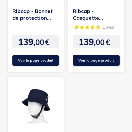
Ribcap - Bonnet
Ribcap -
de protection
Casquette
Iggy
Baseball CAP
139,
139,
00
€
00
€
Prix
Prix
Voir la page produit
Voir la page produit
(1