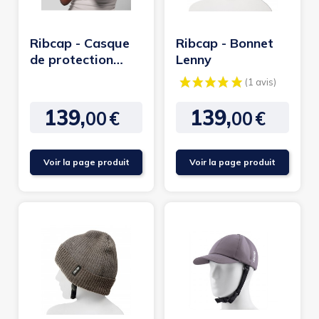
Ribcap - Casque
Ribcap - Bonnet
de protection
Lenny
kate
139,
139,
00
€
00
€
Prix
Prix
Voir la page produit
Voir la page produit
(1