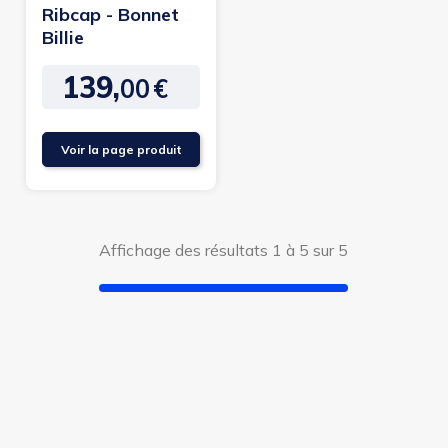
Ribcap - Bonnet
Billie
139,
00
€
Prix
Voir la page produit
Affichage des résultats 1 à 5 sur 5