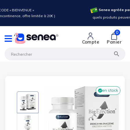
Senea agréée par l'Assurance Maladie :
quels produits peuvent être pris en charge ?
0
Compte
Panier

en stock