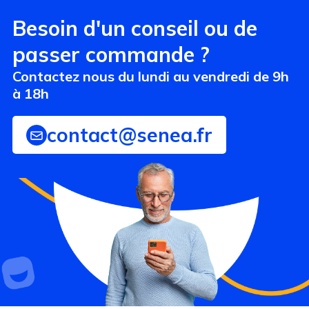
Besoin d'un conseil ou de
passer commande ?
Contactez nous du lundi au vendredi de 9h
à 18h
contact@senea.fr