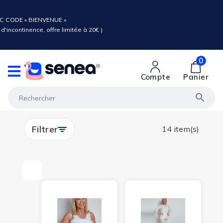
C CODE « BIENVENUE »
d'incontinence, offre limitée à 20€ )
0
Compte
Panier

Filtrer
14 item(s)