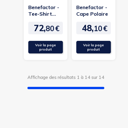
Benefactor -
Benefactor -
Tee-Shirt
Cape Polaire
Mixte -
72,
48,
manches
80
€
10
€
Prix
Prix
courtes
ouverture...
Voir la page
Voir la page
produit
produit
Affichage des résultats 1 à 14 sur 14