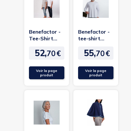
Benefactor -
Benefactor -
Tee-Shirt
tee-shirt
Mixte -
manches
52,
55,
manches
longues -
70
€
70
€
Prix
Prix
courtes
ouverture...
ouverture...
Voir la page
Voir la page
produit
produit