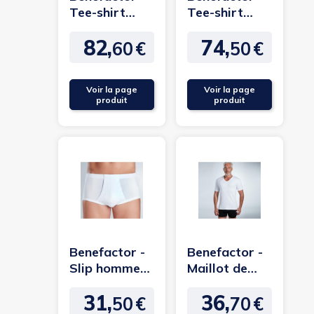
Tee-shirt
Tee-shirt
manches
manches
82,
74,
longues en
courtes en
60
€
50
€
Prix
Prix
laine Mérinos
laine Mérinos
Voir la page
Voir la page
produit
produit
Benefactor -
Benefactor -
Slip homme
Maillot de
ouvert en
corps en
31,
36,
coton
coton Homme
50
€
70
€
Prix
Prix