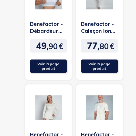
Benefactor -
Benefactor -
Débardeur
Caleçon long
avec
mixte en laine
49,
77,
brassière
Mérinos
90
€
80
€
Prix
Prix
intégrée
Voir la page
Voir la page
produit
produit
Benefactor -
Benefactor -