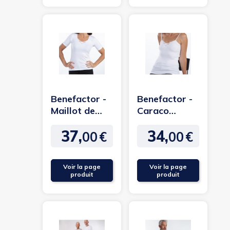
Benefactor -
Benefactor -
Maillot de
Caraco
corps manche
dentelle
37,
34,
courtes sans
femme
00
€
00
€
Prix
Prix
couture
Voir la page
Voir la page
produit
produit