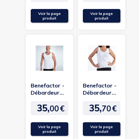
sans coutures
Voir la page
Voir la page
produit
produit
Benefactor -
Benefactor -
Débardeur
Débardeur
marcel
dentelle
35,
35,
homme sans
femme sans
00
€
70
€
Prix
Prix
couture
couture
Voir la page
Voir la page
produit
produit