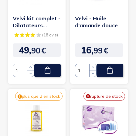
Velvi kit complet -
Velvi - Huile
Dilatateurs
d'amande douce
vaginaux
49,
16,
90
€
99
€
Prix
Prix
Quantité
Quantité
(18 avis)
plus que 2 en stock
rupture de stock