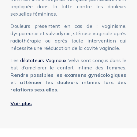
impliquée dans la lutte contre les douleurs
sexuelles féminines.
Douleurs présentent en cas de ; vaginisme,
dyspareunie et vulvodynie, sténose vaginale après
radiothérapie ou après toute intervention qui
nécessite une rééducation de la cavité vaginale.
Les
dilatateurs Vaginaux
Velvi sont conçus dans le
but d’améliorer le confort intime des femmes.
Rendre possibles les examens gynécologiques
et atténuer les douleurs intimes lors des
relations sexuelles.
Fabriqués en
France
, les dilatateurs vaginaux
Voir plus
Velvi sont des dispositifs
médicaux certifiés CE
.
Créés en forme cylindrique, ils permettent une
intromission en douceur de par leurs aspects lisses
et en plastique.