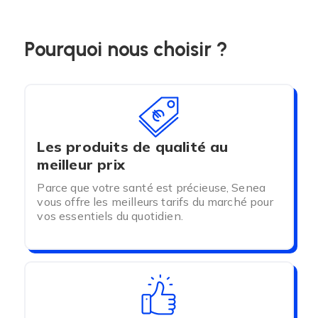
Ils sont fabriqués en:
Pourquoi nous choisir ?
- Polycarbonate pharmacopée Européenne.
- Sans latex.
- Sans Bisphénol A.
Les produits de qualité au
- Sans Phtalates
(normes ROHS)
meilleur prix
Parce que votre santé est précieuse, Senea
vous offre les meilleurs tarifs du marché pour
Velvi propose
6 tailles
de bougies vaginales pour
vos essentiels du quotidien.
un travail progressif.
Il existe donc un kit complet avec les 6 tailles.
Le
kit Maxi
avec les 3 plus grandes tailles (
de 2 à
3,5 cm de diamètre
) et le
kit Mini
avec les 3 plus