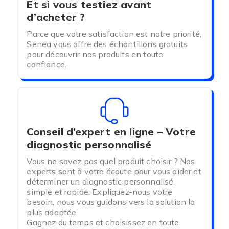
petites tailles (
de 1 à 2cm de diamètre
).
Et si vous testiez avant
d’acheter ?
Chaque Kit peut être vendu seul ou avec une huile
Parce que votre satisfaction est notre priorité,
de Jojoba ou d’amande douce pour la lubrifier et
Senea vous offre des échantillons gratuits
faciliter l’introduction du dilatateur.xcc
pour découvrir nos produits en toute
confiance.
La marque Velvi à particulièrement su cibler la
femme afin de concevoir un produit qui répond à
ses attentes ainsi qu’à ses besoins.
Ainsi Velvi accompagne les femmes dans leur
rééducation périnéale
afin de combattre les
Conseil d’expert en ligne – Votre
douleurs sexuelles dues à diverses
diagnostic personnalisé
pathologies.
Ses dilatateurs sont également
Vous ne savez pas quel produit choisir ? Nos
adaptés pour combattre les sténoses vaginales
experts sont à votre écoute pour vous aider et
rencontrées à la suite de cancers gynécologiques.
déterminer un diagnostic personnalisé,
simple et rapide. Expliquez-nous votre
besoin, nous vous guidons vers la solution la
plus adaptée.
Gagnez du temps et choisissez en toute