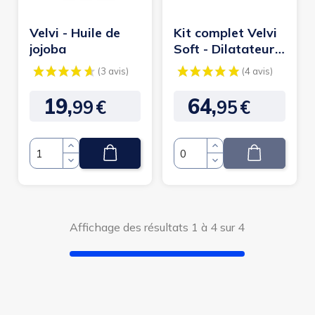
Velvi - Huile de
Kit complet Velvi
jojoba
Soft - Dilatateurs
vaginaux
19,
64,
99
€
95
€
Prix
Prix
Quantité
Quantité
Affichage des résultats 1 à 4 sur 4
(3 avis)
(4