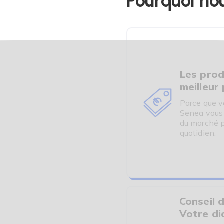
Pourquoi nou
Les prod
meilleur 
Parce que v
Senea vous o
du marché p
quotidien.
Conseil d
Votre di