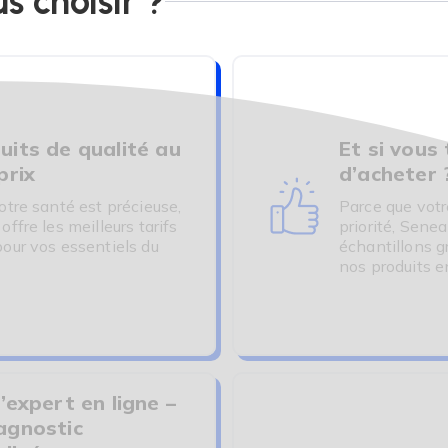
s choisir ?
uits de qualité au
Et si vous
prix
d’acheter 
otre santé est précieuse,
Parce que votr
ffre les meilleurs tarifs
priorité, Senea
our vos essentiels du
échantillons g
nos produits e
’expert en ligne –
agnostic