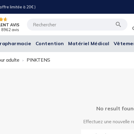
ffre limitée à 20€ )

LENT AVIS
 8962 avis
rapharmacie
Contention
Matériel Médical
Vêteme
ur adulte
PINKTENS
No result foun
Effectuez une nouvelle 