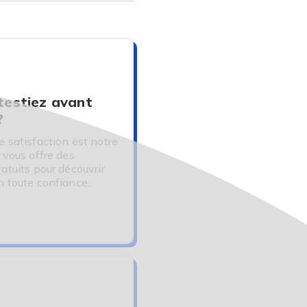
 testiez avant
?
e satisfaction est notre
 vous offre des
ratuits pour découvrir
n toute confiance.