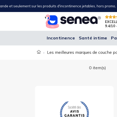
nde et seulement sur les produits d'incontinence jetables, hors promo, o
EXCEL
9.4/10
-
Incontinence
Santé intime
Pa
Les meilleures marques de couche po
0 item(s)