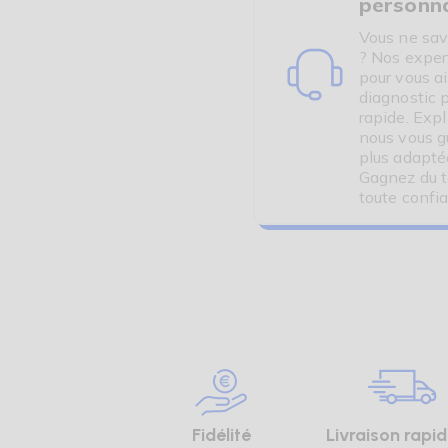
personna
Vous ne sav
? Nos exper
pour vous a
diagnostic 
rapide. Exp
nous vous gu
plus adapté
Gagnez du t
toute confi
Fidélité
Livraison rapid