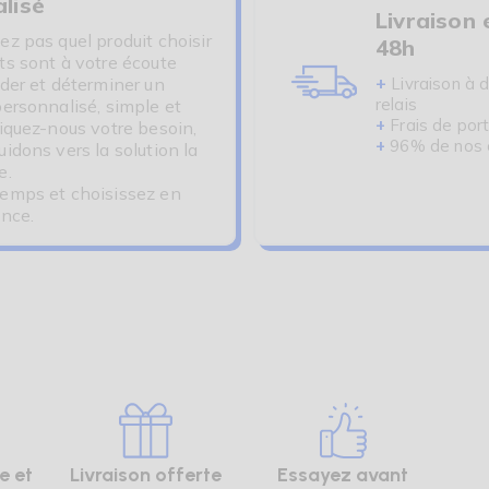
lisé
Livraison 
ez pas quel produit choisir
48h
ts sont à votre écoute
+
ider et déterminer un
Livraison à d
relais
personnalisé, simple et
+
Frais de port
liquez-nous votre besoin,
+
96% de nos cl
idons vers la solution la
e.
emps et choisissez en
ance.
e et
Livraison offerte
Essayez avant