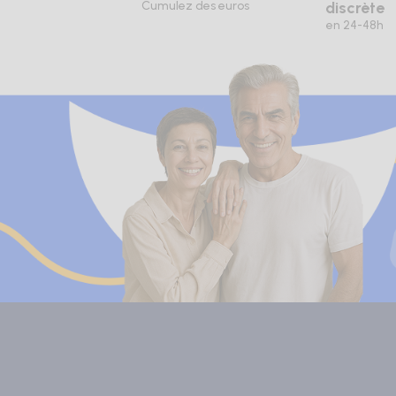
Cumulez des euros
discrète
en 24-48h