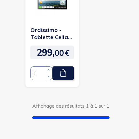
Ordissimo -
Tablette Celia
WiFi/4G - 64Go
299,
- Android 10 -...
00
€
Prix
Quantité
Affichage des résultats 1 à 1 sur 1