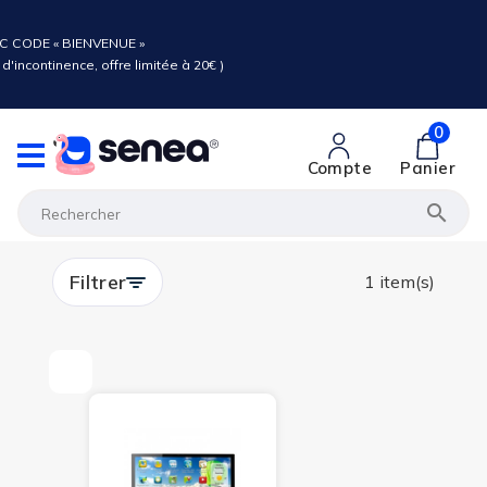
C CODE « BIENVENUE »
d'incontinence, offre limitée à 20€ )
0
Compte
Panier

Filtrer
1 item(s)