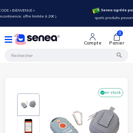
Senea agréée par
ODE « BIENVENUE »
ncontinence, offre limitée à 20€ )
quels produits peuvent
0
Compte
Panier

en stock