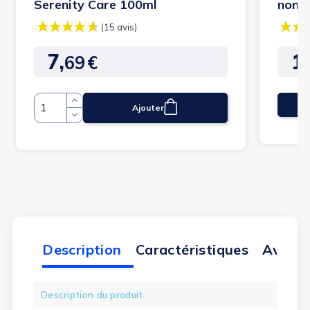
Serenity Care 100ml
non p
7,
12
69
€
Prix
Prix
Ajouter
Quantité
Description
Caractéristiques
Avis cl
Description du produit