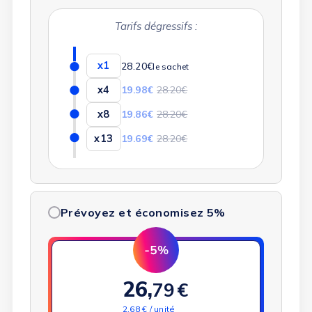
Tarifs dégressifs :
x1
28.20€
le sachet
x4
19.98€
28.20€
x8
19.86€
28.20€
x13
19.69€
28.20€
Prévoyez et économisez 5%
26,
79
€
2.68 € / unité