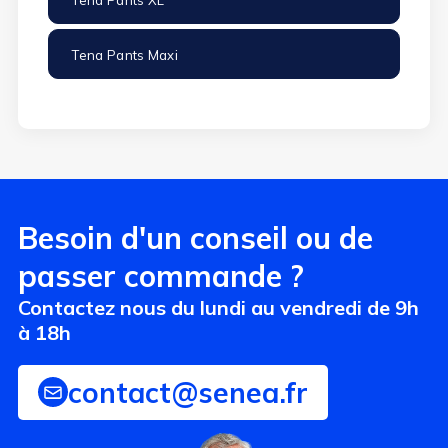
Tena Pants XL
Tena Pants Maxi
(15 avis)
Besoin d'un conseil ou de
passer commande ?
Contactez nous du lundi au vendredi de 9h
à 18h
contact@senea.fr