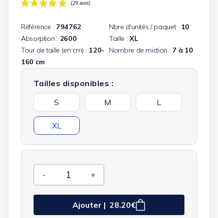
Référence :
794762
Nbre d'unités / paquet :
10
Absorption :
2600
Taille :
XL
Tour de taille (en cm) :
120-
Nombre de miction :
7 à 10
160 cm
(29 avis)
Tailles disponibles :
S
M
L
XL
Ajouter |
28.20€