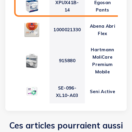
XPUX41B-
Egosan
14
Pants
Abena Abri
1000021330
Flex
Hartmann
MoliCare
915880
Premium
Mobile
SE-096-
Seni Active
XL10-A03
Ces articles pourraient aussi