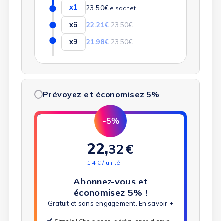
x1
23.50€
le sachet
x6
22.21€
23.50€
x9
21.98€
23.50€
Prévoyez et économisez 5%
22,
32
€
1.4 € / unité
Abonnez-vous et
économisez 5% !
Gratuit et sans engagement.
En savoir +
Simple
| Choisissez la fréquence d'envoi