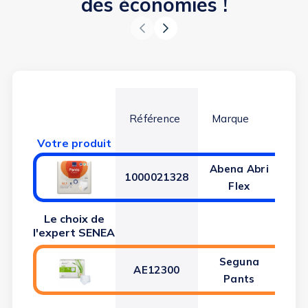
des économies !
Référence
Marque
Ab
Votre produit
Abena Abri
1000021328
Flex
Le choix de
l'expert SENEA
Seguna
AE12300
Pants