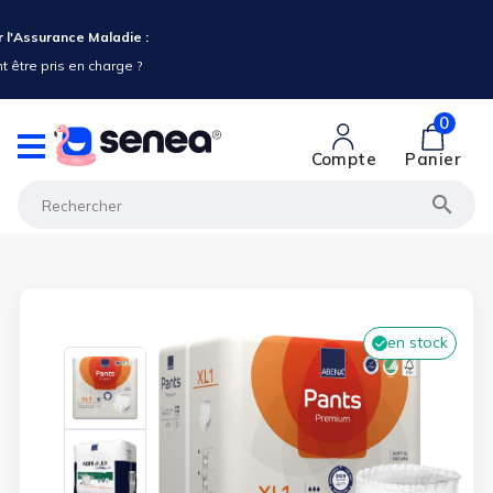
 l'Assurance Maladie :
 être pris en charge ?
0
Compte
Panier

en stock