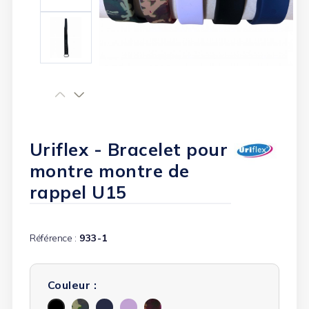
Uriflex - Bracelet pour
montre montre de
rappel U15
Référence :
933-1
Couleur :
Camouflage
Bleu
Violet
Camouflage
Noir