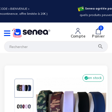
Senea agréée par
ODE « BIENVENUE »
ncontinence, offre limitée à 20€ )
quels produits peuvent
0
Compte
Panier

en stock