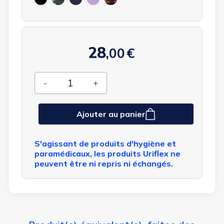
bleu
navy
violet
et
vert
28
,00
€
Ajouter au panier
S'agissant de produits d'hygiène et
paramédicaux, les produits Uriflex ne
peuvent être ni repris ni échangés.