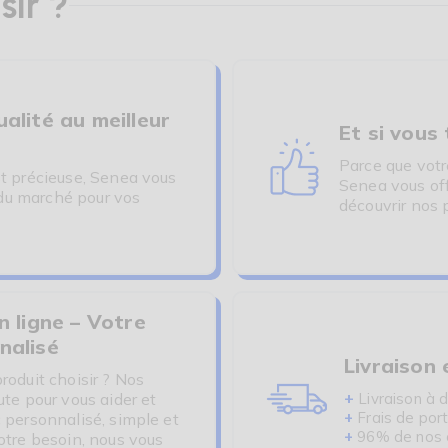
sir ?
alité au meilleur
Et si vous
Parce que votre
st précieuse, Senea vous
Senea vous off
s du marché pour vos
découvrir nos 
n ligne – Votre
nalisé
Livraison
roduit choisir ? Nos
+
Livraison à d
ute pour vous aider et
+
Frais de port
 personnalisé, simple et
+
96% de nos cl
otre besoin, nous vous