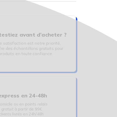
 testiez avant d’acheter ?
 satisfaction est notre priorité,
re des échantillons gratuits pour
produits en toute confiance.
 express en 24-48h
omicile ou en points relais
 gratuit à partir de 99€
ients livrés en 24h/48h