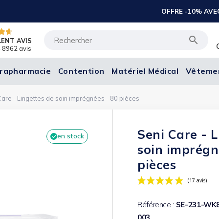
ffre limitée à 20€ )

LENT AVIS
 8962 avis
rapharmacie
Contention
Matériel Médical
Vêteme
Care - Lingettes de soin imprégnées - 80 pièces
Seni Care - L
en stock
soin imprégn
pièces
Référence :
SE-231-WK
003