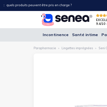
nde et seulement sur les produits d'incontinence jetables, hors promo, o
EXCEL
9.4/10
-
Incontinence
Santé intime
Pa
Parapharmacie
Lingettes imprégnées
Seni 