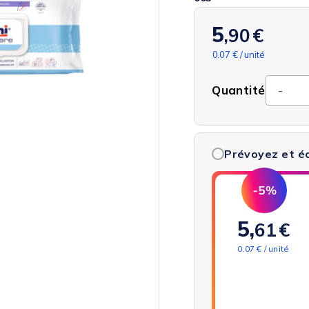
5
,90
€
0.07 € / unité
Quantité
Prévoyez et 
5,
61
€
0.07 € / unité