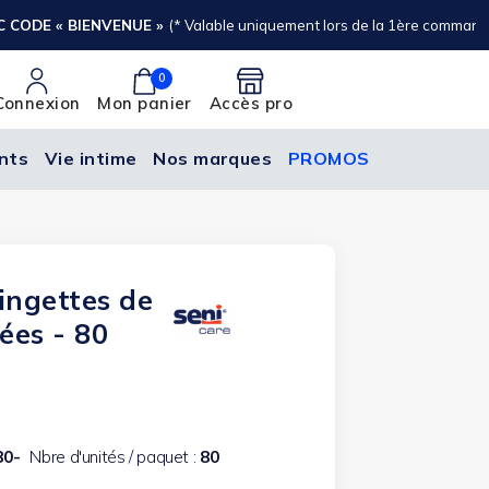
0
Connexion
Mon panier
Accès pro
nts
Vie intime
Nos marques
PROMOS
ingettes de
ées - 80
80-
Nbre d'unités / paquet :
80
(17 avis)