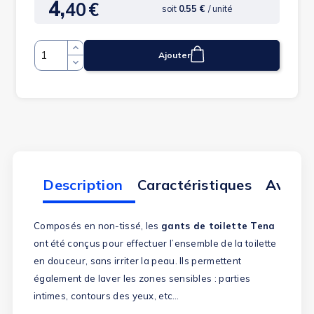
4,
40
€
Prix
soit
0.55 €
/ unité
Ajouter
Quantité
Description
Caractéristiques
Avis cl
Composés en non-tissé, les
gants de toilette Tena
ont été conçus pour effectuer l’ensemble de la toilette
en douceur, sans irriter la peau. Ils permettent
également de laver les zones sensibles : parties
intimes, contours des yeux, etc…