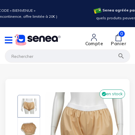
 l'Assurance Maladie :
 être pris en charge ?
0
Compte
Panier

en stock