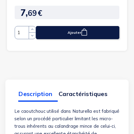
7,
69
€
Prix
Ajouter
Quantité
Description
Caractéristiques
Le caoutchouc utilisé dans Naturella est fabriqué
selon un procédé particulier limitant les micro-
trous inhérents au calandrage mince de celui-ci,
assurant une excellente étanchéité de