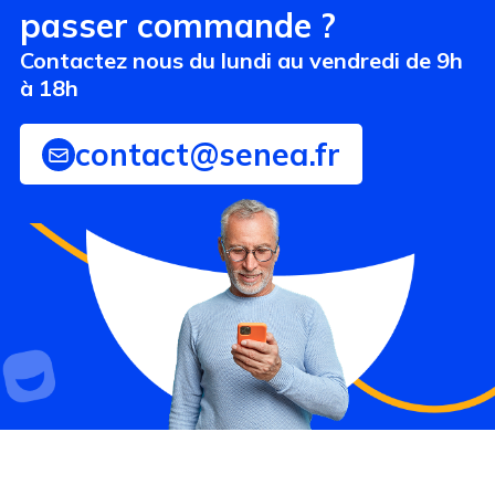
passer commande ?
Contactez nous du lundi au vendredi de 9h
à 18h
contact@senea.fr