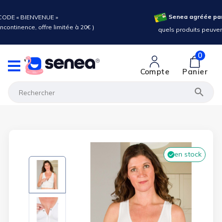
 l'Assurance Maladie :
 être pris en charge ?
0
Compte
Panier

en stock