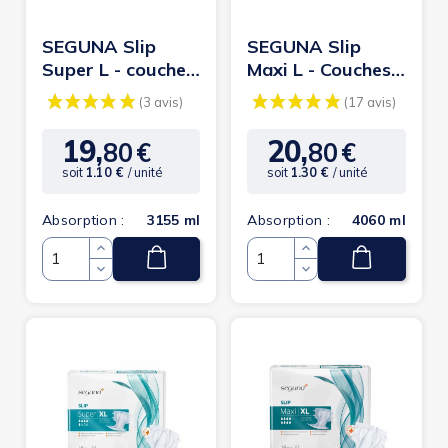
SEGUNA Slip
SEGUNA Slip
Super L - couche
Maxi L - Couches
adulte
adultes
19,
20,
80
€
80
€
Prix
Prix
soit
1.10 €
/ unité
soit
1.30 €
/ unité
Absorption :
3155 ml
Absorption :
4060 ml
Quantité
Quantité
(3 avis)
(1