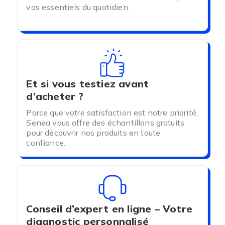
Les protections urinaires féminines sont
vos essentiels du quotidien.
similaires à des serviettes hygiéniques mais sont
spécifiques à l'incontinence urinaire. De forme
rectangulaire la protection urinaire femme se
met à l'intérieur d'un sous-vêtement classique.
Vous pourrez retrouver un large choix de
protections de dimensions et absorptions
différentes.
Et si vous testiez avant
d’acheter ?
Ces protections assurent confort et discrétion au
quotidien.
Parce que votre satisfaction est notre priorité,
Senea vous offre des échantillons gratuits
- PROTECTION URINAIRE MASCULINE :
pour découvrir nos produits en toute
confiance.
Les protections urinaires masculines, sous forme
de coquilles offrent confort et discrétion en cas
de fuite urinaire légère.
Retrouvez deux modèles de protection urinaire
homme Seguna au meilleur prix.
Conseil d’expert en ligne – Votre
diagnostic personnalisé