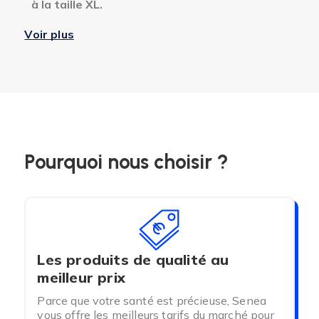
à la taille XL.
Le change complet est particulièrement utilisé
Voir plus
par les personnes
semi-mobiles ou alitées
ayant une
incontinence modérée à forte.
Découvrez et testez la couche adulte pas
cher de chez SEGUNA.
Changes complets adultes prix usine.
-
PANTS - COUCHE PANTS ADULTE :
Pourquoi nous choisir ?
Retrouvez des pants adultes avec une
absorption allant de
1200
à
2100ml
.
Disponibles en taille S, M, L et XL.
La couche culotte pour adulte est
particulièrement recommandée pour les
personnes
mobiles
à
semi-mobiles
ayant une
Les produits de qualité au
incontinence
légère
à
modérée
.
meilleur prix
- PROTECTION URINAIRE FEMME :
Parce que votre santé est précieuse, Senea
vous offre les meilleurs tarifs du marché pour