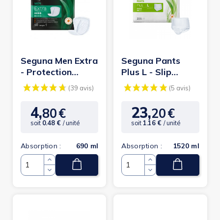
Seguna Men Extra
Seguna Pants
- Protection
Plus L - Slip
urinaire homme
Absorbant /
Pants
(8 avis)
(1
4,
23,
80
€
20
€
Prix
Prix
soit
0.48 €
/ unité
soit
1.16 €
/ unité
Absorption :
690 ml
Absorption :
1520 ml
Quantité
Quantité