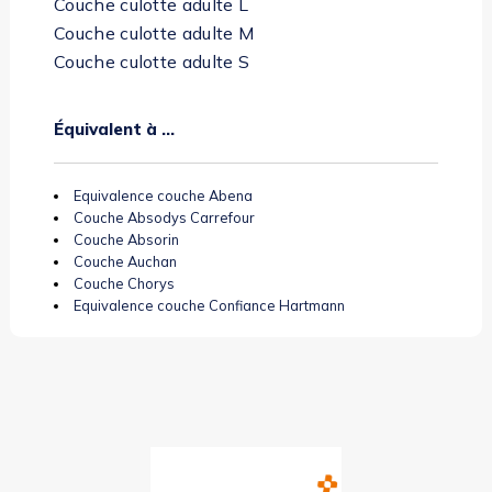
Couche culotte adulte L
Couche culotte adulte M
Couche culotte adulte S
Couche culotte adulte XL
Équivalent à ...
Equivalence couche Abena
Couche Absodys Carrefour
Couche Absorin
Couche Auchan
Couche Chorys
Equivalence couche Confiance Hartmann
Couche Cora
Couche Labell
Equivalence couche Ontex iD
Couche Siempre
Couche Super U