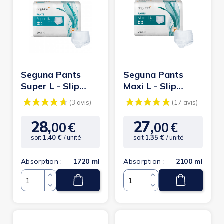
Seguna Pants
Seguna Pants
Super L - Slip
Maxi L - Slip
Absorbant /
Absorbant /
Pants
Pants
28,
27,
00
€
00
€
Prix
Prix
soit
1.40 €
/ unité
soit
1.35 €
/ unité
Absorption :
1720 ml
Absorption :
2100 ml
(39 avis)
(5
Quantité
Quantité