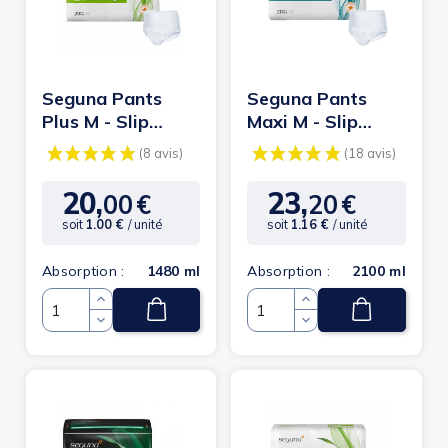
(3 avis)
(6
Seguna Pants
Seguna Pants
Plus M - Slip
Maxi M - Slip
Absorbant /
Absorbant /
Pants
Pants
20,
23,
00
€
20
€
Prix
Prix
soit
1.00 €
/ unité
soit
1.16 €
/ unité
Absorption :
1480 ml
Absorption :
2100 ml
Quantité
Quantité