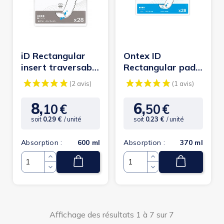
iD Rectangular
Ontex ID
insert traversable
Rectangular pad
EXTRA 15x47cm -
intraversable
Couches...
MINI 11x36cm -...
8,
6,
10
€
50
€
Prix
Prix
soit
0.29 €
/ unité
soit
0.23 €
/ unité
Absorption :
600 ml
Absorption :
370 ml
Quantité
Quantité
Affichage des résultats 1 à 7 sur 7