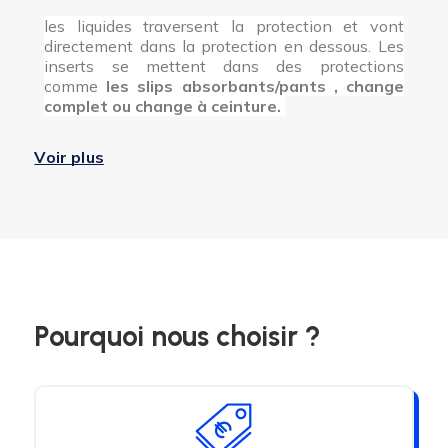
les liquides traversent la protection et vont
directement dans la protection en dessous. Les
inserts se mettent dans des protections
comme
les slips absorbants/pants , change
complet ou change à ceinture.
Voir plus
Pourquoi nous choisir ?
-
Insert intraversable
:
Les liquides ne traversent pas, ils sont
directement absorbés par la protection. Il vous