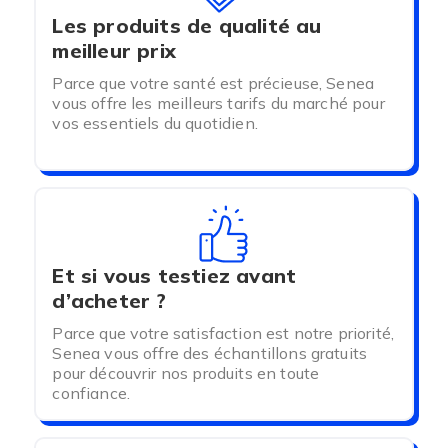
suffit de la retirer le protection lorsque celle-ci
Les produits de qualité au
est remplie.
meilleur prix
Parce que votre santé est précieuse, Senea
vous offre les meilleurs tarifs du marché pour
vos essentiels du quotidien.
Et si vous testiez avant
d’acheter ?
Pour répondre à tous les besoins la marque iD
Parce que votre satisfaction est notre priorité,
Ontex à développer plusieurs types de
Senea vous offre des échantillons gratuits
protections droites avec des niveaux
pour découvrir nos produits en toute
d'absorption différents.
confiance.
De même, les protections sont disponibles en
différentes dimensions pour s'adapter à chaque