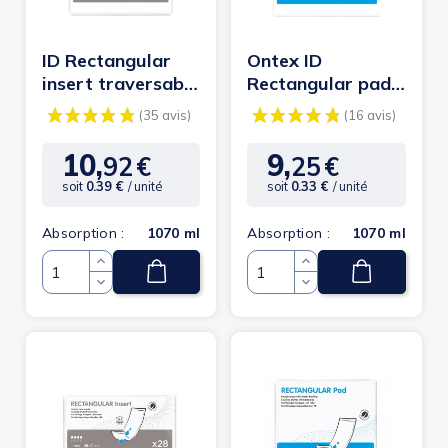
ID Rectangular
Ontex ID
insert traversable
Rectangular pad
MAXI 15X60cm -
intraversable
Couches...
MAXI 15x60cm
10,
9,
92
€
25
€
Prix
Prix
soit
0.39 €
/ unité
soit
0.33 €
/ unité
Absorption :
1070 ml
Absorption :
1070 ml
(35 avis)
(1
Quantité
Quantité