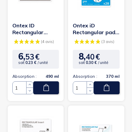
Ontex ID
Ontex iD
Rectangular
Rectangular pad
insert traversable
intraversable
MINI 11x36cm -...
EXTRA 15x47cm
6,
8,
53
€
40
€
Prix
Prix
soit
0.23 €
/ unité
soit
0.30 €
/ unité
Absorption :
490 ml
Absorption :
370 ml
Quantité
Quantité
(4 avis)
(3