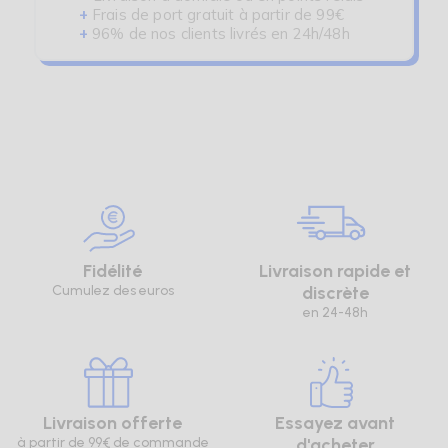
+
Frais de port gratuit à partir de 99€
+
96% de nos clients livrés en 24h/48h
Pour toutes demandes de renseignements,
Fidélité
Livraison rapide et
n'hésitez pas à nous contacter au
Cumulez des euros
discrète
03.45.83.60.68
ou à l'adresse mail
en 24-48h
contact@senea.fr.
Livraison offerte
Essayez avant
à partir de 99€ de commande
d'acheter