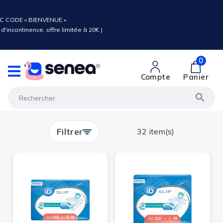
C CODE « BIENVENUE »
d'incontinence, offre limitée à 20€ )
0
Compte
Panier

Filtrer
32 item(s)