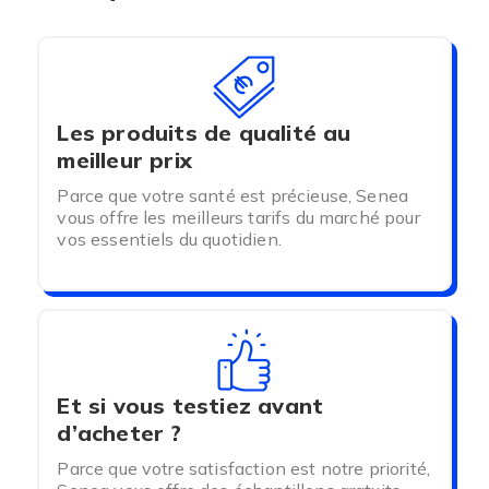
Les produits de qualité au
meilleur prix
A qui sont destinés les changes complets
Parce que votre santé est précieuse, Senea
vous offre les meilleurs tarifs du marché pour
Ontex ID Expert Slip ?
vos essentiels du quotidien.
Ces protections sont conçues pour répondre à une
incontinence urinaire modérée à sévère. Elles
peuvent également être portées en cas
d'incontinence fécale.
Les changes complets conviennent aux hommes
Et si vous testiez avant
et aux femmes. Elles sont adaptées pour les
d’acheter ?
personnes semi-mobiles ou alitées.
Parce que votre satisfaction est notre priorité,
Les protections sont conçues pour être portées