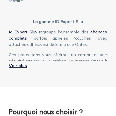
retraite.
La gamme ID Expert Slip
Id Expert Slip
regroupe l'ensemble des
changes
complets
(parfois appelés "couches" avec
attaches adhésives) de la marque Ontex.
Ces protections vous offriront un confort et une
sécurité optimal au quotidien. La marque Ontex à
Voir plus
réuni toutes les technologies pour que ces
protections répondent à une
incontinence urinaire
modérée à sévère.
Pourquoi nous choisir ?