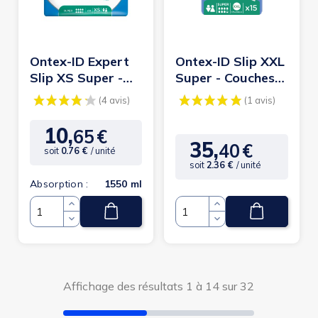
Ontex-ID Expert
Ontex-ID Slip XXL
Slip XS Super -
Super - Couches
Couches adulte
adulte
10,
65
€
Prix
35,
40
€
Prix
soit
0.76 €
/ unité
soit
2.36 €
/ unité
Absorption :
1550 ml
Quantité
Quantité
(4 avis)
(1
Affichage des résultats 1 à 14 sur 32