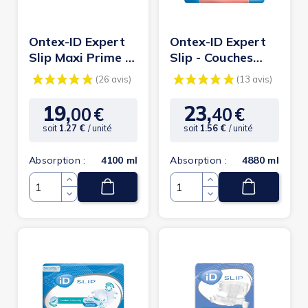
Ontex-ID Expert
Ontex-ID Expert
Slip Maxi Prime -
Slip - Couches
Couches adulte -
adulte - L - Maxi
M
Prime
19,
23,
00
€
40
€
Prix
Prix
soit
1.27 €
/ unité
soit
1.56 €
/ unité
Absorption :
4100 ml
Absorption :
4880 ml
(26 avis)
(1
Quantité
Quantité