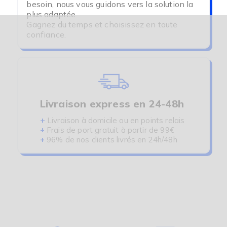
besoin, nous vous guidons vers la solution la
plus adaptée.
Gagnez du temps et choisissez en toute
(2
confiance.
Livraison express en 24-48h
+
Livraison à domicile ou en points relais
+
Frais de port gratuit à partir de 99€
+
96% de nos clients livrés en 24h/48h