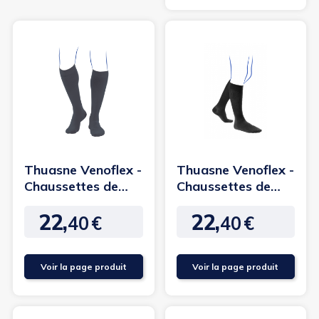
Thuasne Venoflex -
Thuasne Venoflex -
Chaussettes de
Chaussettes de
contention
contention
22,
22,
Elégance...
Elégance...
40
€
40
€
Prix
Prix
Voir la page produit
Voir la page produit