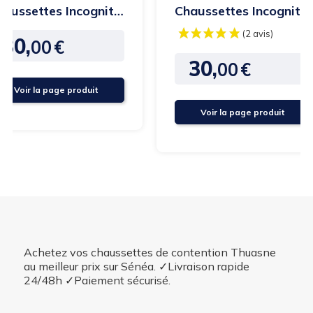
haussettes Incognito
Chaussettes Incognito
solu pieds...
Absolu Classe 2 -
30,
Thuasne
00
€
Prix
30,
00
€
Prix
Voir la page produit
Voir la page produit
Achetez vos chaussettes de contention Thuasne
au meilleur prix sur Sénéa. ✓Livraison rapide
24/48h ✓Paiement sécurisé.