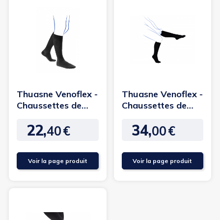
Thuasne Venoflex -
Thuasne Venoflex -
Chaussettes de
Chaussettes de
contention
contention Fast
22,
34,
Elégance...
Coton...
40
€
00
€
Prix
Prix
Voir la page produit
Voir la page produit