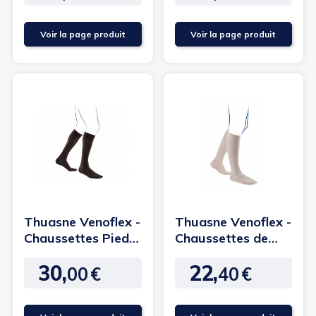
Voir la page produit
Voir la page produit
Thuasne Venoflex -
Thuasne Venoflex -
Chaussettes Pieds
Chaussettes de
Longs City
contention
30,
22,
Confort...
Elégance...
00
€
40
€
Prix
Prix