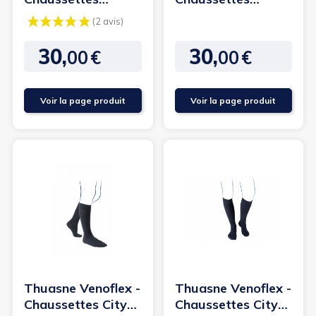
Incognito Absolu
Incognito Absolu
Classe 2 - Thuasne
pieds...
30,
30,
00
€
00
€
Prix
Prix
Voir la page produit
Voir la page produit
(2 avis)
Thuasne Venoflex -
Thuasne Venoflex -
Chaussettes City
Chaussettes City