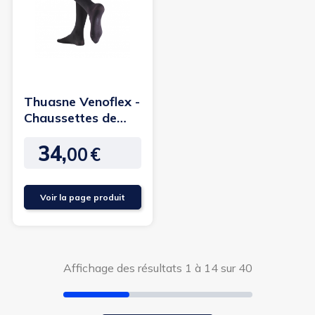
Thuasne Venoflex -
Chaussettes de
contention Fast
34,
Coton...
00
€
Prix
Voir la page produit
Affichage des résultats 1 à 14 sur 40