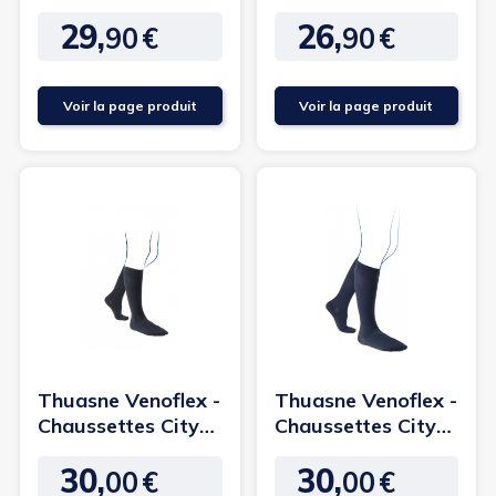
Confort Coton
Confort Coton
29,
26,
Classe 1
Classe 2
90
€
90
€
Prix
Prix
Voir la page produit
Voir la page produit
Thuasne Venoflex -
Thuasne Venoflex -
Chaussettes City
Chaussettes City
Confort Coton
Confort Fil
30,
30,
Homme...
d'Ecosse...
00
€
00
€
Prix
Prix