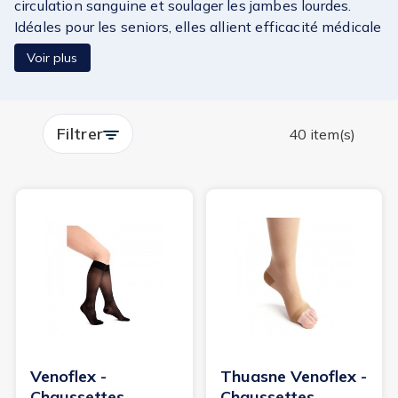
circulation sanguine et soulager les jambes lourdes.
Idéales pour les seniors, elles allient efficacité médicale
et confort au quotidien. Achetez en toute confiance sur
Voir plus
Sénéa : prix compétitifs, paiement sécurisé et livraison
rapide sous 24/48h. Faites le choix du bien-être avec
Thuasne, marque de référence en contention médicale.
Filtrer
40 item(s)
Venoflex -
Thuasne Venoflex -
Chaussettes
Chaussettes