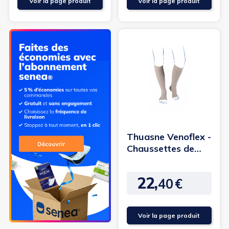
Voir la page produit
Voir la page produit
Thuasne Venoflex -
Chaussettes de
contention
Elégance...
22,
40
€
Prix
Voir la page produit