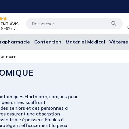

LENT AVIS
 8962 avis
rapharmacie
Contention
Matériel Médical
Vêteme
Hartmann
TOMIQUE
natomiques Hartmann, conçues pour
ux personnes souffrant
des seniors et des personnes à
ires assurent une absorption
ssin triple épaisseur. Faciles à
s protègent efficacement la peau