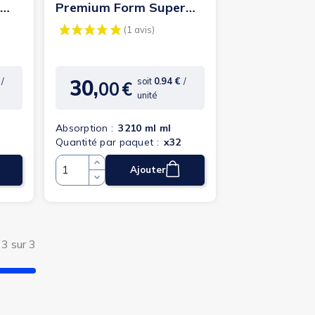
a
Premium Form Super
Plus - Protection...
30,
€
/
soit
0.94 €
/
00
€
Prix
unité
Absorption :
3210 ml ml
Quantité par paquet :
x32
Ajouter
Quantité
(5 avis)
 3 sur 3