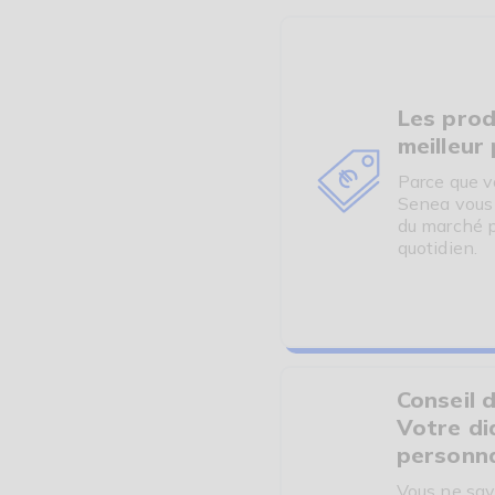
Les protections anatomiq
:
- Absorption et sécuri
élevé. les protections
Les prod
anatomiques sont munies d
meilleur 
- Confort :
La protectio
Parce que v
démangeaison d'irritation
Senea vous o
protéger.
du marché p
quotidien.
- Indicateur d'humidité
liquides, ce qui vous perm
Conseil d
Votre di
personna
Vous ne sav