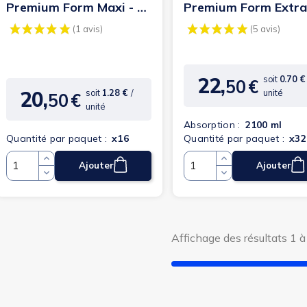
Premium Form Maxi - 9
Premium Form Extr
gouttes -...
Plus - 6 gouttes -...
22,
soit
0.70 
50
€
Prix
20,
soit
1.28 €
/
unité
50
€
Prix
unité
Absorption :
2100 ml
Quantité par paquet :
x16
Quantité par paquet :
x32
Ajouter
Ajouter
Quantité
Quantité
(1 avis)
Affichage des résultats 1 à