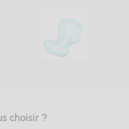
rande, elle permet de recueillir l'urine et les selles. De plu
s simplement. Elle est très pratique pour les personnes à mo
ilisé lors des hospitalisation.
AGES DES PROTECTIONS ANA
:
s choisir ?