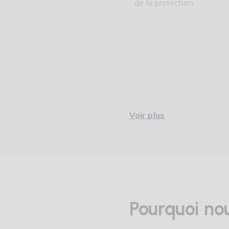
de la protection.
Voir plus
La couche anatomique est g
s'enfile et se retire trè
protection est beaucoup ut
LES AVANT
HARTMANN 
Pourquoi nou