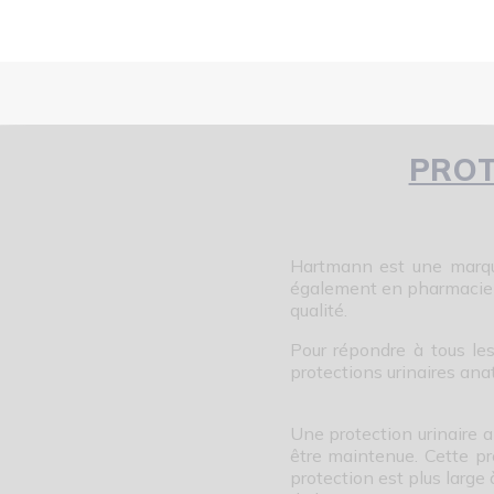
PROT
Hartmann est une marque
également en pharmacie 
qualité.
Pour répondre à tous le
protections urinaires a
Une protection urinaire a
être maintenue. Cette p
protection est plus large 