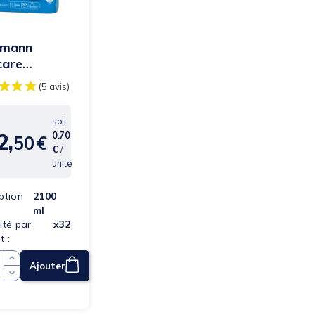
tmann
care
mium Form
 Plus - 6
es -...
soit
2,
0.70
50
€
x
€
/
unité
ption
2100
ml
ité par
x32
t :
Ajouter
Quantité