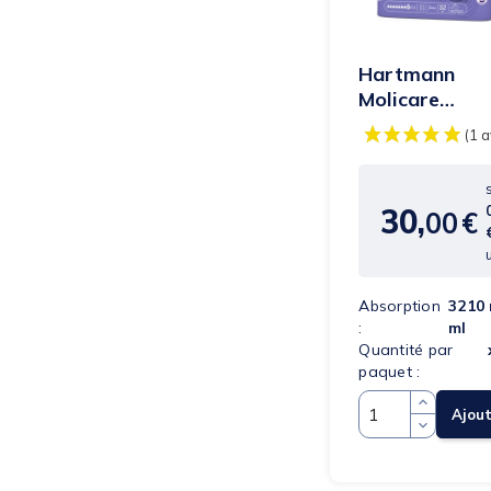
Hartmann
Molicare
Premium For
Super Plus -
Protection...
30,
00
€
Prix
Absorption
3210 
:
ml
Quantité par
paquet :
Ajou
Quantité