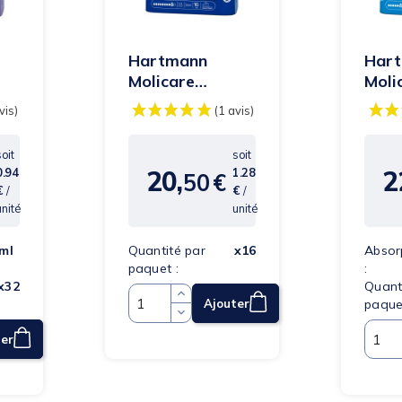
Hartmann
Har
Molicare
Moli
m
Premium Form
Pre
Maxi - 9 gouttes
Extra
-...
goutt
soit
soit
20,
2
0.94
1.28
50
€
Prix
Pri
€
/
€
/
unité
unité
ml
Quantité par
x16
Absor
paquet :
:
x32
Quant
paque
Ajouter
Quantité
ter