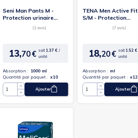
Seni Man Pants M -
TENA Men Active Fit
Protection urinaire
S/M - Protection
homme
urinaire homme
13,
18,
soit
1.37 €
/
soit
1.52 
70
€
20
€
Prix
Prix
unité
unité
Absorption :
1000 ml
Absorption :
ml
Quantité par paquet :
x10
Quantité par paquet :
x12
Ajouter
Ajouter
Quantité
Quantité