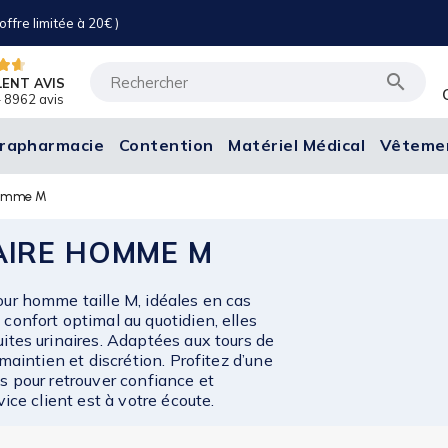
ffre limitée à 20€ )

LENT AVIS
 8962 avis
rapharmacie
Contention
Matériel Médical
Vêteme
 homme M
AIRE HOMME M
our homme taille M, idéales en cas
confort optimal au quotidien, elles
ites urinaires. Adaptées aux tours de
 maintien et discrétion. Profitez d’une
s pour retrouver confiance et
vice client est à votre écoute.