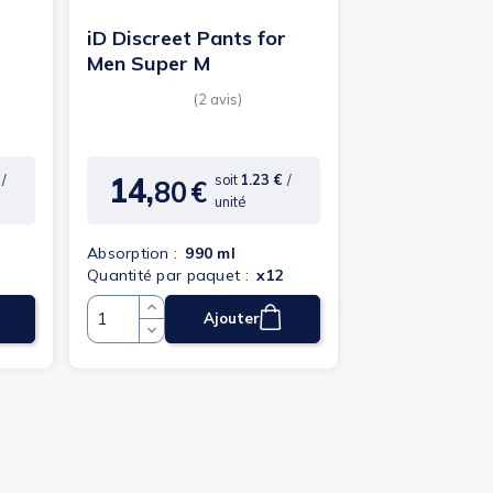
iD Discreet Pants for
Men Super M
14,
€
/
soit
1.23 €
/
80
€
Prix
unité
Absorption :
990 ml
Quantité par paquet :
x12
Ajouter
Quantité