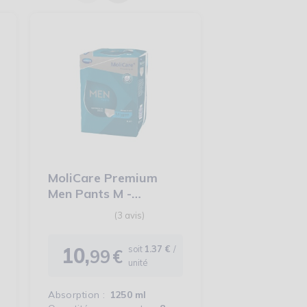
MoliCare Premium
Men Pants M -
Protection urinaire
homme...
10,
soit
1.37 €
/
99
€
Prix
unité
Absorption :
1250 ml