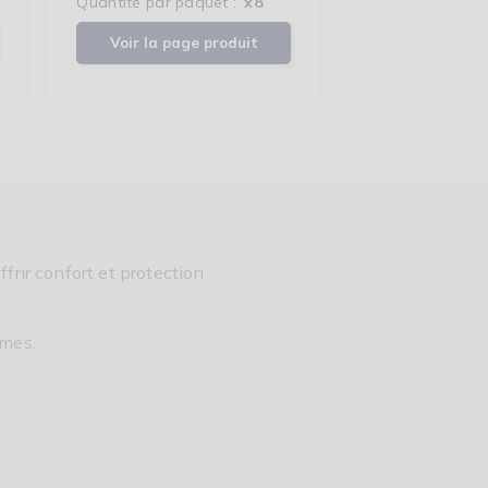
Quantité par paquet :
x8
Voir la page produit
frir confort et protection
mmes.