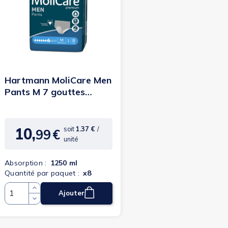
(1 avis)
Hartmann MoliCare Men
Pants M 7 gouttes
Premium
10,
soit
1.37 €
/
99
€
Prix
unité
Absorption :
1250 ml
Quantité par paquet :
x8
Ajouter
Quantité