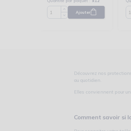
Quantité par paquet :
x12
Qu
Ajouter
Quantité
Découvrez nos protections 
au quotidien.
Elles conviennent pour un
Comment savoir si la
Pour connaitre votre taille