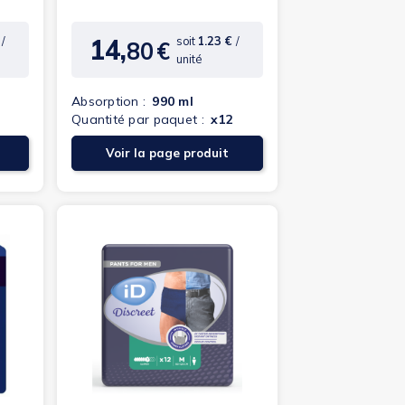
14,
€
/
soit
1.23 €
/
80
€
Prix
unité
Absorption :
990 ml
Quantité par paquet :
x12
Voir la page produit
(3 avis)