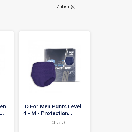
7 item(s)
Men
iD For Men Pants Level
4 - M - Protection
urinaire homme