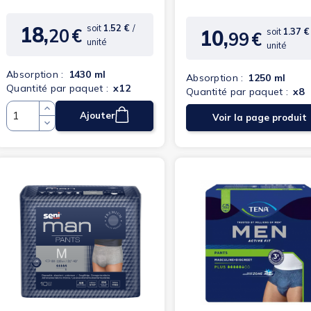
18,
soit
1.52 €
/
20
€
10,
soit
1.37 
Prix
99
€
Prix
unité
unité
Absorption :
1430 ml
Absorption :
1250 ml
Quantité par paquet :
x12
Quantité par paquet :
x8
Ajouter
Voir la page produit
Quantité
(19 avis)