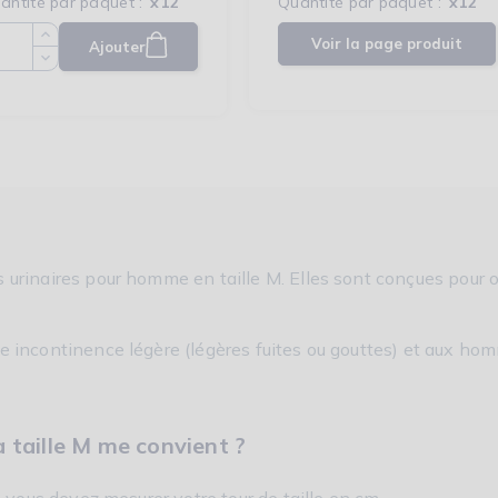
antité par paquet :
x12
Quantité par paquet :
x12
Voir la page produit
Ajouter
Quantité
urinaires pour homme en taille M. Elles sont conçues pour of
e incontinence légère (légères fuites ou gouttes) et aux ho
 taille M me convient ?
, vous devez mesurer votre tour de taille en cm.