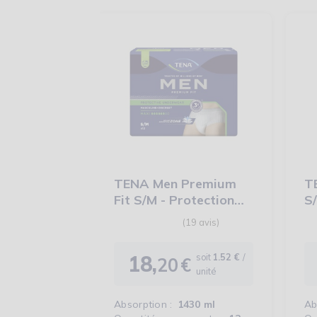
TENA Men Premium
T
Fit S/M - Protection
S/
urinaire homme
u
18,
soit
1.52 €
/
20
€
Prix
unité
Absorption :
1430 ml
Ab