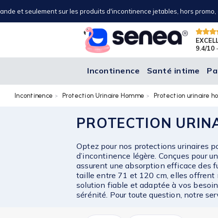
nde et seulement sur les produits d'incontinence jetables, hors promo, o
EXCEL
9.4/10
-
Incontinence
Santé intime
Pa
Incontinence
Protection Urinaire Homme
Protection urinaire
PROTECTION URIN
Optez pour nos protections urinaires p
d’incontinence légère. Conçues pour un 
assurent une absorption efficace des fu
taille entre 71 et 120 cm, elles offrent
solution fiable et adaptée à vos besoin
sérénité. Pour toute question, notre ser