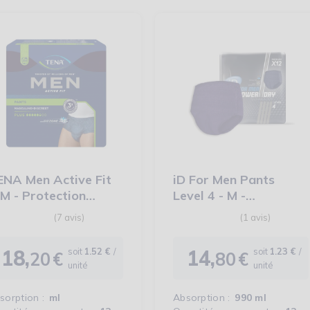
ENA Men Active Fit
iD For Men Pants
M - Protection
Level 4 - M -
rinaire homme
Protection urinaire
homme
18,
14,
soit
1.52 €
/
soit
1.23 €
/
20
€
80
€
Prix
Prix
unité
unité
sorption :
ml
Absorption :
990 ml