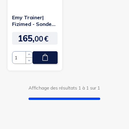
Emy Trainer|
Fizimed - Sonde
périnéale
165,
connectée
00
€
Prix
Quantité
Affichage des résultats 1 à 1 sur 1