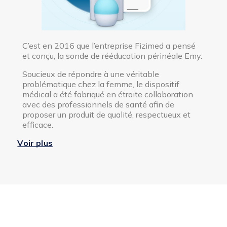
C’est en 2016 que l’entreprise Fizimed a pensé
et conçu, la sonde de rééducation périnéale Emy.
Soucieux de répondre à une véritable
problématique chez la femme, le dispositif
médical a été fabriqué en étroite collaboration
avec des professionnels de santé afin de
proposer un produit de qualité, respectueux et
efficace.
L’engagement de Fizimed est d’apporter des
Voir plus
solutions efficaces pour chaque femme et ainsi
améliorer la santé intime des femmes.
La sonde connectée Emy permet de lutter contre
l’affaiblissement du périnée chez la
femme pouvant survenir lors de diverses étapes
de leur vie. La sonde intervient donc dans une