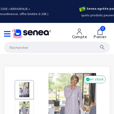
Senea agréée par
ODE « BIENVENUE »
ncontinence, offre limitée à 20€ )
quels produits peuvent
0
Compte
Panier

en stock